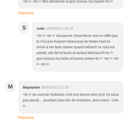
<br /> <br /> Bon dimanche et gros bisous ma Gaelle<br />
Répondre
S
sotis
10/06/2013 20:19
<br /> <br /> ma pauvre chouchie je vois en effet que
tu n'as pas toujours beaucoup de temps mais tu
arrive à me faire saliver quand même!!! ce curd est
parfait, vite fait et facile et surtout délicieux!!!<br />
gros bisous ma belle et bonne soirée<br /> <br /> <br
/> <br />
M
Mapopotte
08/06/2013 22:19
<br /> du curd de rhubarbe c'est une bonne idée et je n'y aurai
pas pensé ... pourtant j'suis fan de rhubarbe, alors merci :-)<br
/>
Répondre