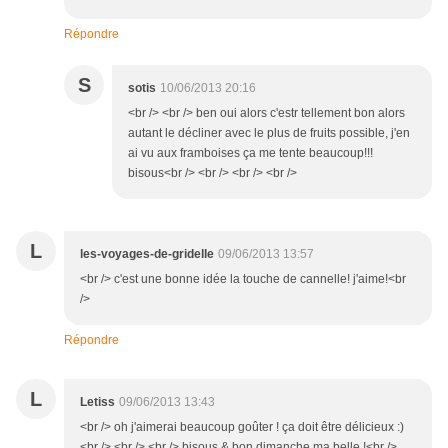
Répondre
S
sotis
10/06/2013 20:16
<br /> <br /> ben oui alors c'estr tellement bon alors
autant le décliner avec le plus de fruits possible, j'en
ai vu aux framboises ça me tente beaucoup!!!
bisous<br /> <br /> <br /> <br />
L
les-voyages-de-gridelle
09/06/2013 13:57
<br /> c'est une bonne idée la touche de cannelle! j'aime!<br
/>
Répondre
L
Letiss
09/06/2013 13:43
<br /> oh j'aimerai beaucoup goûter ! ça doit être délicieux :)
<br /> <br /> <br /> bisous & bon dimanche ma belle !<br />