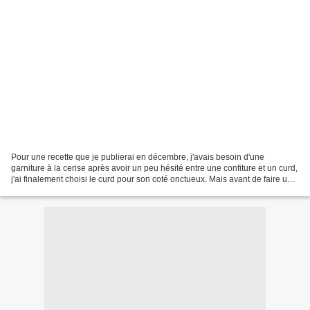
Pour une recette que je publierai en décembre, j'avais besoin d'une
garniture à la cerise après avoir un peu hésité entre une confiture et un curd,
j'ai finalement choisi le curd pour son coté onctueux. Mais avant de faire un
curd il faut faire un coulis...