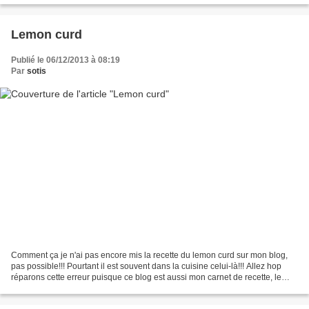
Lemon curd
Publié le 06/12/2013 à 08:19
Par
sotis
Comment ça je n'ai pas encore mis la recette du lemon curd sur mon blog,
pas possible!!! Pourtant il est souvent dans la cuisine celui-là!!! Allez hop
réparons cette erreur puisque ce blog est aussi mon carnet de recette, le
lemon curd doit y figurer...