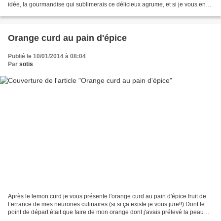
idée, la gourmandise qui sublimerais ce délicieux agrume, et si je vous en
parle aujourd'hui vous vous...
Orange curd au pain d'épice
Publié le 10/01/2014 à 08:04
Par
sotis
Après le lemon curd je vous présente l'orange curd au pain d'épice fruit de
l’errance de mes neurones culinaires (si si ça existe je vous jure!!) Dont le
point de départ était que faire de mon orange dont j'avais prélevé la peau
pour en faire des oranges...