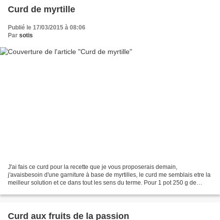
Curd de myrtille
Publié le 17/03/2015 à 08:06
Par
sotis
J'ai fais ce curd pour la recette que je vous proposerais demain,
j'avaisbesoin d'une garniture à base de myrtilles, le curd me semblais etre la
meilleur solution et ce dans tout les sens du terme. Pour 1 pot 250 g de
myrtilles fraîches ou surgelées 1...
Curd aux fruits de la passion