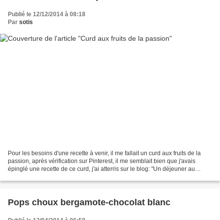
Publié le 12/12/2014 à 08:18
Par
sotis
Pour les besoins d'une recette à venir, il me fallait un curd aux fruits de la
passion, après vérification sur Pinterest, il me semblait bien que j'avais
épinglé une recette de ce curd, j'ai atterris sur le blog: "Un déjeuner au
soleil" ou j'ai trouvé...
Pops choux bergamote-chocolat blanc