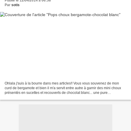
Publié le 12/04/2014 à 06:58
Par
sotis
Ohlala j'suis à la bourre dans mes articles!! Vous vous souvenez de mon
curd de bergamote et bien il m'a servit entre autre à garnir des mini choux
présentés en sucettes et recouverts de chocolat blanc... une pure
gourmandise Pour 20 mini choux 250g de...