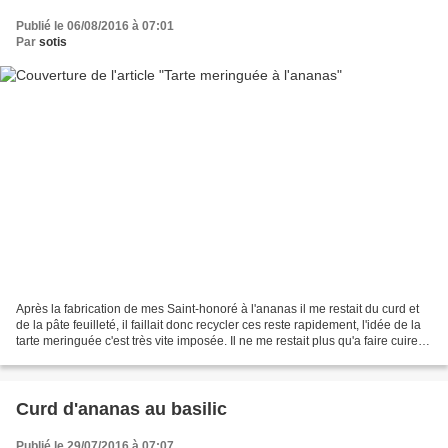
Publié le 06/08/2016 à 07:01
Par
sotis
Après la fabrication de mes Saint-honoré à l'ananas il me restait du curd et
de la pâte feuilleté, il faillait donc recycler ces reste rapidement, l'idée de la
tarte meringuée c'est très vite imposée. Il ne me restait plus qu'a faire cuire la
pâte et...
Curd d'ananas au basilic
Publié le 29/07/2016 à 07:07