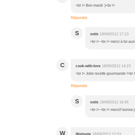
<br /> Bon mardi :)<br />
Répondre
S
sotis
18/09/2012 17:13
<br /> <br /> merci à toi aus
C
cook-with-love
18/09/2012 14:23
<br /> Jolie recette gourmande !<br 
Répondre
S
sotis
18/09/2012 16:45
<br /> <br /> merci!! bonne 
W
Wattoote
18/09/2012 12:53