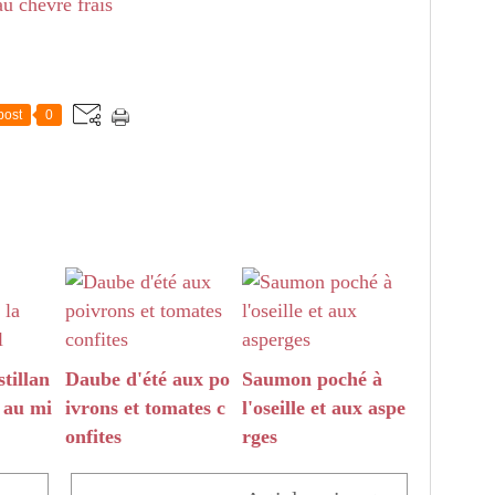
post
0
tillan
Daube d'été aux po
Saumon poché à
t au mi
ivrons et tomates c
l'oseille et aux aspe
onfites
rges