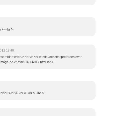
r /> <br />
012 19:40
ressemblante<br /> <br /> <br /> http://recettespreferees.over-
-fromage-de-chevre-84866817.html<br />
! bisous<br /> <br /> <br /> <br />