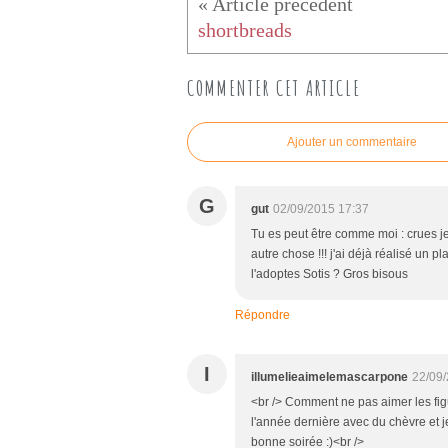
shortbreads
COMMENTER CET ARTICLE
Ajouter un commentaire
G
gut
02/09/2015 17:37
Tu es peut être comme moi : crues je 
autre chose !!! j'ai déjà réalisé un pla
l'adoptes Sotis ? Gros bisous
Répondre
I
illumelieaimelemascarpone
22/09/
<br /> Comment ne pas aimer les figue
l'année dernière avec du chèvre et je
bonne soirée :)<br />