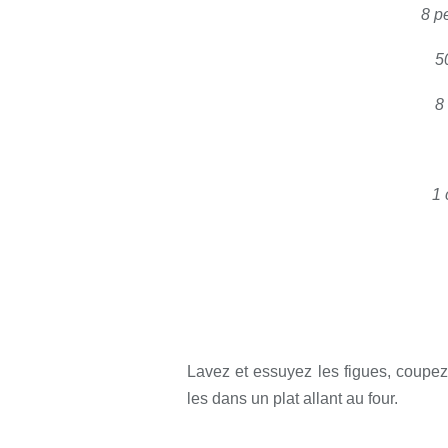
8 pe
5
8
1 
Lavez et essuyez les figues, coupez
les dans un plat allant au four.