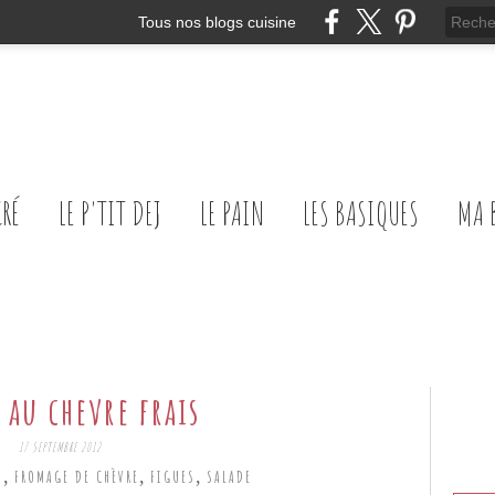
Tous nos blogs cuisine
CRÉ
LE P'TIT DEJ
LE PAIN
LES BASIQUES
MA 
 au chevre frais
17 SEPTEMBRE 2012
,
,
,
N
FROMAGE DE CHÈVRE
FIGUES
SALADE