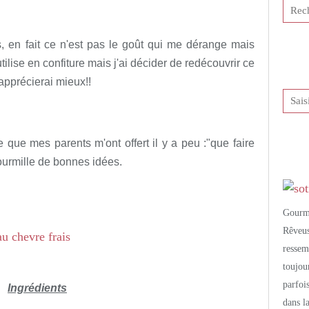
tis et publié depuis Overblog
s, en fait ce n'est pas le goût qui me dérange mais
'utilise en confiture mais j'ai décider de redécouvrir ce
l'apprécierai mieux!!
re que mes parents m'ont offert il y a peu :"que faire
 fourmille de bonnes idées.
Gourm
Rêveu
resse
toujo
parfoi
Ingrédients
dans l