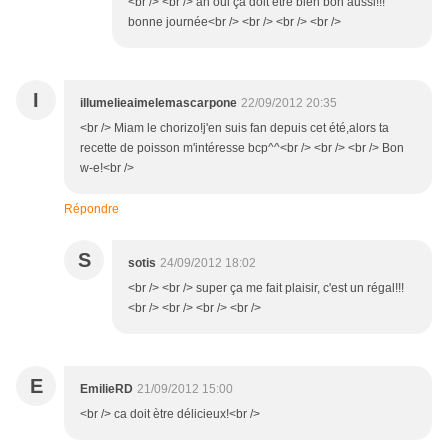
<br /> <br /> ah oui ça doit etre bien bon aussi!!!
bonne journée<br /> <br /> <br /> <br />
I
illumelieaimelemascarpone
22/09/2012 20:35
<br /> Miam le chorizo!j'en suis fan depuis cet été,alors ta
recette de poisson m'intéresse bcp^^<br /> <br /> <br /> Bon
w-e!<br />
Répondre
S
sotis
24/09/2012 18:02
<br /> <br /> super ça me fait plaisir, c'est un régal!!!
<br /> <br /> <br /> <br />
E
EmilieRD
21/09/2012 15:00
<br /> ca doit ètre délicieux!<br />