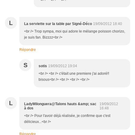
L
La serviette sur la table par Signé-Déco
19/09/2012 18:40
<br /> Trop sympa, moi qui adore le mélange poisson chorizo,
je suis fan. Bizzzz<br />
Répondre
S
sotis
19/09/2012 19:04
<br /> <br /> c'était une premiere j'ai adoré!!
bisous<br /> <br /> <br /> <br />
L
LadyMilonguera@Talons hauts &amp; sac
19/09/2012
à dos
16:48
<br /> Pour l'avoir déjà réalisée, je confirme que c'est
délicieux...<br />
Répondre