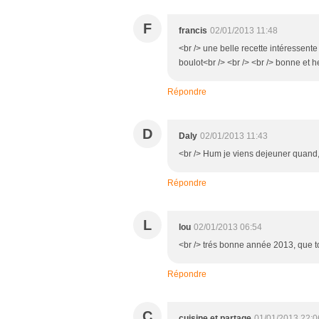
F
francis
02/01/2013 11:48
<br /> une belle recette intéressente
boulot<br /> <br /> <br /> bonne et
Répondre
D
Daly
02/01/2013 11:43
<br /> Hum je viens dejeuner quand,
Répondre
L
lou
02/01/2013 06:54
<br /> trés bonne année 2013, que tou
Répondre
C
cuisine et partage
01/01/2013 22:0