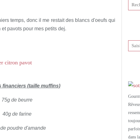
tis et publié depuis Overblog
iers temps, donc il me restait des blancs d'oeufs qui
on et pavots pour mes petits dej.
 financiers (taille muffins)
Gourm
75g de beurre
Rêveu
resse
40g de farine
toujo
 de poudre d'amande
parfoi
dans l