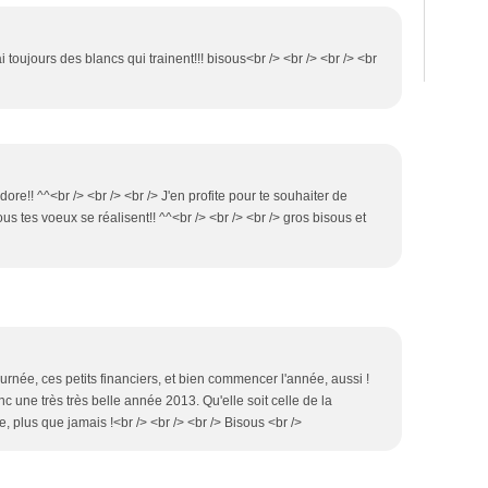
'ai toujours des blancs qui trainent!!! bisous<br /> <br /> <br /> <br
dore!! ^^<br /> <br /> <br /> J'en profite pour te souhaiter de
s tes voeux se réalisent!! ^^<br /> <br /> <br /> gros bisous et
rnée, ces petits financiers, et bien commencer l'année, aussi !
nc une très très belle année 2013. Qu'elle soit celle de la
, plus que jamais !<br /> <br /> <br /> Bisous <br />