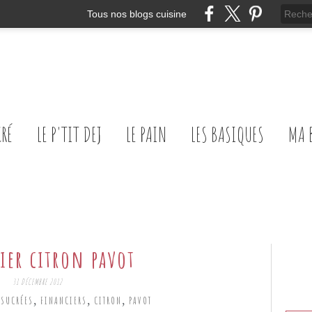
Tous nos blogs cuisine
CRÉ
LE P'TIT DEJ
LE PAIN
LES BASIQUES
MA 
ier citron pavot
31 DÉCEMBRE 2012
,
,
,
 SUCRÉES
FINANCIERS
CITRON
PAVOT