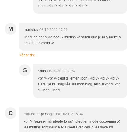
<br /> <br /> merci, bonne semaine à toi aussi!!
bisous<br /> <br /> <br /> <br />
M
marielou
08/10/2012 17:56
<br /> de bons de beaux muffins va falloir que je mi'y mette a
en faire bises<br />
Répondre
S
sotis
08/10/2012 18:54
<br /> <br /> c'est tellement bon!!!<br /> <br /> <br />
au fait je t'ai staguée sur mon blog, bisous<br /> <br
/> <br /> <br />
C
cuisine et partage
08/10/2012 15:34
<br /> l'après-midi idéale lorqu'il pleut en mode cocooning :-)
tes muffins sont délicieux à l'oeil avec ces jolies saveurs