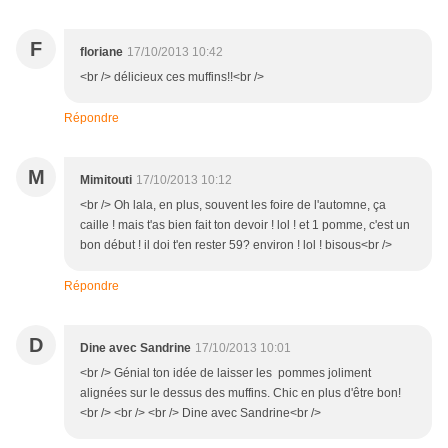
F
floriane
17/10/2013 10:42
<br /> délicieux ces muffins!!<br />
Répondre
M
Mimitouti
17/10/2013 10:12
<br /> Oh lala, en plus, souvent les foire de l'automne, ça
caille ! mais t'as bien fait ton devoir ! lol ! et 1 pomme, c'est un
bon début ! il doi t'en rester 59? environ ! lol ! bisous<br />
Répondre
D
Dine avec Sandrine
17/10/2013 10:01
<br /> Génial ton idée de laisser les pommes joliment
alignées sur le dessus des muffins. Chic en plus d'être bon!
<br /> <br /> <br /> Dine avec Sandrine<br />