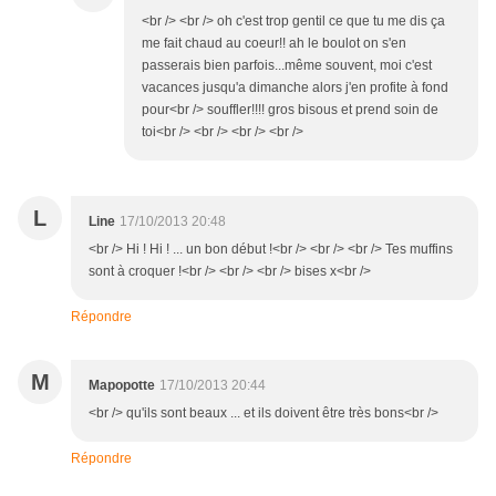
<br /> <br /> oh c'est trop gentil ce que tu me dis ça
me fait chaud au coeur!! ah le boulot on s'en
passerais bien parfois...même souvent, moi c'est
vacances jusqu'a dimanche alors j'en profite à fond
pour<br /> souffler!!!! gros bisous et prend soin de
toi<br /> <br /> <br /> <br />
L
Line
17/10/2013 20:48
<br /> Hi ! Hi ! ... un bon début !<br /> <br /> <br /> Tes muffins
sont à croquer !<br /> <br /> <br /> bises x<br />
Répondre
M
Mapopotte
17/10/2013 20:44
<br /> qu'ils sont beaux ... et ils doivent être très bons<br />
Répondre