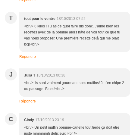
Répondre
T
tout pour le ventre
18/10/2013 07:52
<br /> 6 kilos ! Tu as de quoi faire dis donc. J'aime bien les
recettes avec de la pomme alors hâte de voir tout ce que tu
vas nous proposer. Une première recette déjà qui me plait
bcp<br />
Répondre
J
Julia T
18/10/2013 00:38
<br /> Ils sont vraiment gourmands tes muffins! Je t'en chipe 2
au passage! Bises!<br />
Répondre
C
Cindy
17/10/2013 23:19
<br /> Un petit muffin pomme-canelle tout tiède ça doit être
juste mmmmmh délicieux !<br />