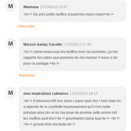
M
Miamana
17/10/2013 18:47
<br /> De jolis petits muffins d'automne,miam miam!<br />
Répondre
M
Maryse &amp; Cocotte
17/10/2013 17:49
<br /> j'aime beaucoup les muffins avec les pommes, ça me
rappelle les cakes aux pommes de ma maman !! merci à toi
pour ce partage !<br />
Répondre
M
mes inspirations culinaires
17/10/2013 16:14
<br /> 6 kiloooos lolll bon alors c parei lque moi ! mon mari on
a apporte de la cueillette heureusement qu'il n'en reste
presque plus j'en ai eu ma dose de pomme cette annee loll
tes muffins sont bien<br /> gourmands j'aime bcp<br /> <br />
<br /> grosse bise ma belle<br />