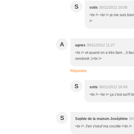
S
sotis
30/11/2012 20:08
<br /> <br /> je me suis bien
/>
A
agnes
30/11/2012 11:27
<br /> et quand on a très faim ...il fa
vendredi :)<br />
Répondre
S
sotis
30/11/2012 16:49
<br /> <br /> ça c'est sur!!! 
S
Sophie de la maison Joséphine
30
<br /> J'en v'oeuf ma cocotte !<br />