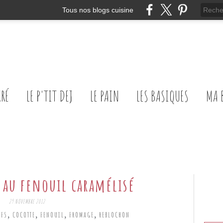
Tous nos blogs cuisine
CRÉ
LE P'TIT DEJ
LE PAIN
LES BASIQUES
MA 
 au fenouil caramélisé
29 NOVEMBRE 2012
,
,
,
,
UFS
COCOTTE
FENOUIL
FROMAGE
REBLOCHON