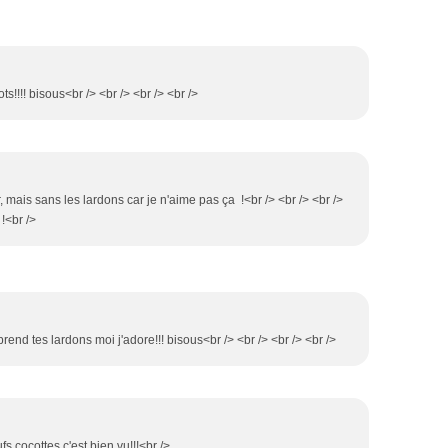
ots!!!! bisous<br /> <br /> <br /> <br />
r, mais sans les lardons car je n'aime pas ça !<br /> <br /> <br />
!<br />
prend tes lardons moi j'adore!!! bisous<br /> <br /> <br /> <br />
fs cocottes c'est bien vu!!!<br />