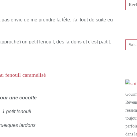
tis et publié depuis Overblog
t pas envie de me prendre la tête, j'ai tout de suite eu
approche) un petit fenouil, des lardons et c'est partit.
Gourm
our une cocotte
Rêveu
resse
1 petit fenouil
toujo
quelques lardons
parfoi
dans l