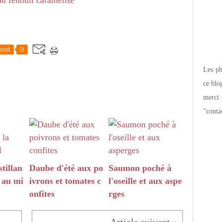
post
0
Les pho
ce blo
merci 
"conta
tillan
Daube d'été aux po
Saumon poché à
t au mi
ivrons et tomates c
l'oseille et aux aspe
onfites
rges