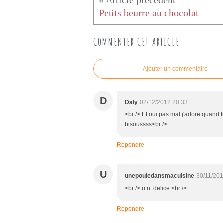
Petits beurre au chocolat
COMMENTER CET ARTICLE
Ajouter un commentaire
D
Daly
02/12/2012 20:33
<br /> Et oui pas mal j'adore quand t
bisoussss<br />
Répondre
U
unepouledansmacuisine
30/11/201
<br /> u n delice <br />
Répondre