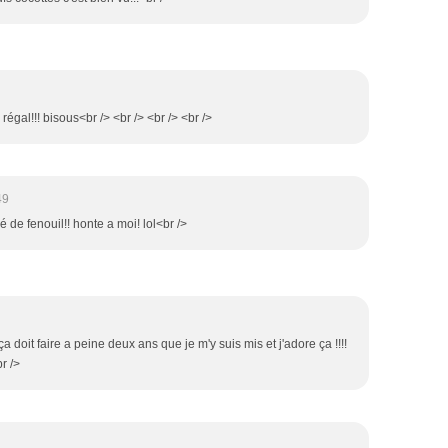
 régal!!! bisous<br /> <br /> <br /> <br />
49
 de fenouil!! honte a moi! lol<br />
a doit faire a peine deux ans que je m'y suis mis et j'adore ça !!!!
r />