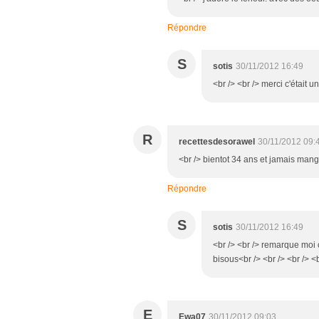
Répondre
S
sotis
30/11/2012 16:49
<br /> <br /> merci c'était un
R
recettesdesorawel
30/11/2012 09:
<br /> bientot 34 ans et jamais mangé
Répondre
S
sotis
30/11/2012 16:49
<br /> <br /> remarque moi ç
bisous<br /> <br /> <br /> <b
E
Ewa07
30/11/2012 09:03