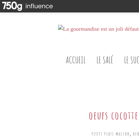
ACCUEIL
LE SALÉ
LE SU
oeufs cocotte
,
PETITS PLATS MAISON
OE