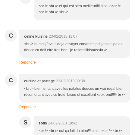
<br /> <br /> et qui est bien meilleur!!!! bisous<br />
<br /> <br /> <br />
C
celine kuisine
23/02/2013 11:07
<br /> humm j''avais deja essayer canard et pdt jamais patate
douce ca doit etre tres bon!! je retiens!!bisous<br />
Répondre
C
cuisine et partage
23/02/2013 09:38
<br /> bien tentant avec les patates douces un vrai régal bien
réconfortant avec ce froid, bisou et excellent xeek-end!!!!<br />
Répondre
S
sotis
24/02/2013 19:42
<br /> <br /> oui ça fait du bien!!! bisous<br /> <br />