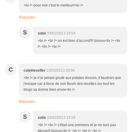
<br /> pour moi c'est le meilleur!<br />
Répondre
S
sotis
24/02/2013 19:54
<br /> <br /> on est bien d'accord!!!! bisous<br /> <br
/> <br /> <br />
C
cuisineselfer
23/02/2013 20:06
<br /> je n'ai jamais gouté aux patates douces, il faudrais que
j'essaye car à force de voir fleurir des recettes sur tout les
blogs sa donne bien envie<br />
Répondre
S
sotis
24/02/2013 19:54
<br /> <br /> c'était une premiere et je ne suis pas
déçue!!! bisous<br /> <br /> <br /> <br />