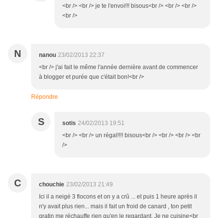
<br /> <br /> je te l'envoi!!! bisous<br /> <br /> <br />
<br />
N
nanou
23/02/2013 22:37
<br /> j'ai fait le même l'année dernière avant de commencer
à blogger et purée que c'était bon!<br />
Répondre
S
sotis
24/02/2013 19:51
<br /> <br /> un régal!!!! bisous<br /> <br /> <br /> <br
/>
C
chouchie
23/02/2013 21:49
Ici il a neigé 3 flocons et on y a crû ... et puis 1 heure après il
n'y avait plus rien... mais il fait un froid de canard , ton petit
gratin me réchauffe rien qu'en le regardant. Je ne cuisine<br