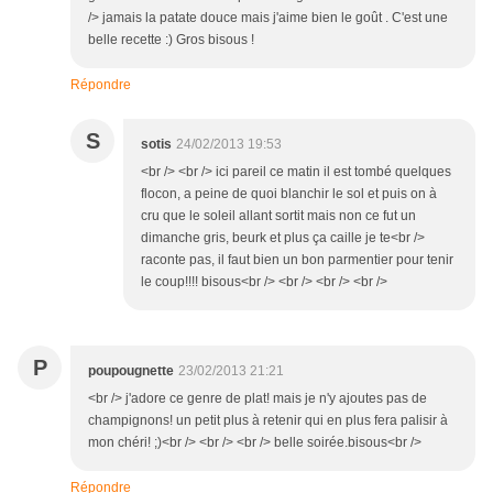
/> jamais la patate douce mais j'aime bien le goût . C'est une
belle recette :) Gros bisous !
Répondre
S
sotis
24/02/2013 19:53
<br /> <br /> ici pareil ce matin il est tombé quelques
flocon, a peine de quoi blanchir le sol et puis on à
cru que le soleil allant sortit mais non ce fut un
dimanche gris, beurk et plus ça caille je te<br />
raconte pas, il faut bien un bon parmentier pour tenir
le coup!!!! bisous<br /> <br /> <br /> <br />
P
poupougnette
23/02/2013 21:21
<br /> j'adore ce genre de plat! mais je n'y ajoutes pas de
champignons! un petit plus à retenir qui en plus fera palisir à
mon chéri! ;)<br /> <br /> <br /> belle soirée.bisous<br />
Répondre