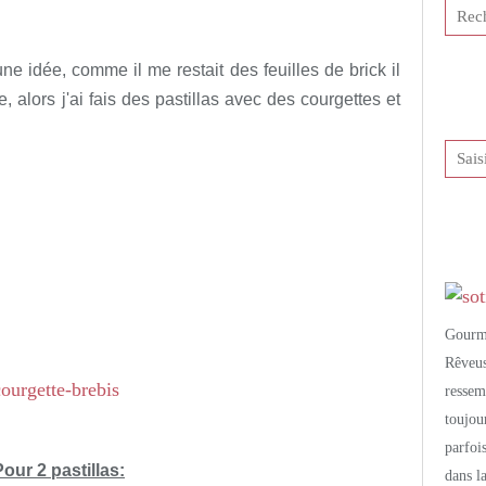
tis et publié depuis Overblog
une idée, comme il me restait des feuilles de brick il
he, alors j'ai fais des pastillas avec des courgettes et
Gourm
Rêveu
resse
toujo
parfoi
Pour 2 pastillas:
dans l