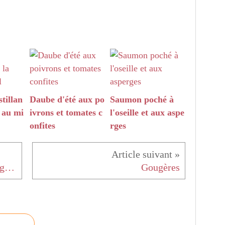
tillan
Daube d'été aux po
Saumon poché à
t au mi
ivrons et tomates c
l'oseille et aux aspe
onfites
rges
Crumble de betterave et fromage de brebis
Gougères