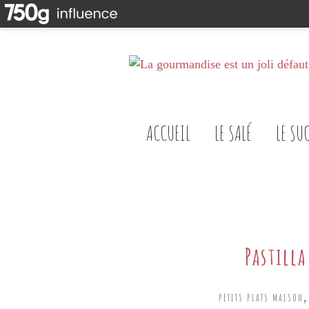
ACCUEIL
LE SALÉ
LE SU
Pastill
PETITS PLATS MAISON