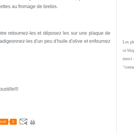
gettes au fromage de brebis.
ntre retournez-les et déposez les sur une plaque de
badigeonnez-les d'un peu d'huile d'olive et enfournez
Les pho
ce blo
merci 
"conta
ustille!!!
post
0