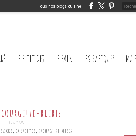
Tous nos blogs cuisine
CRÉ
LE P'TIT DEJ
LE PAIN
LES BASIQUES
MA 
a courgette-brebis
3 AVRIL 2012
,
,
,
BRICKS
COURGETTES
FROMAGE DE BREBIS