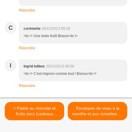
Répondre
C
corinnette
26/12/2013 09:18
<br /> Une belle forêt Bisess<br />
Répondre
I
Ingrid lolibox
26/12/2013 08:56
<br /> C'est mignon comme tout ! Bizoux<br />
Répondre
< Palets au chocolat et
Escalopes de veau à la
fruits secs {cadeaux
menthe et aux noisettes en
gourmands}
habits de fête >