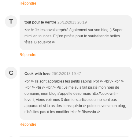
Répondre
T
tout pour le ventre
26/12/2013 20:19
<br /> Je les aavais repéré également sur son blog :) Super
mimi en tout cas. Et j'en profite pour te souhaiter de belles
fêtes. Bisous<br />
Répondre
C
Cook-with-love
26/12/2013 19:47
<br /> Ils sont adorables tes petits sapins !<br /> <br /> <br />
<br /> <br /> <br /> Ps : Je me suis fait piraté mon nom de
domaine, mon blog s'appelle désormais http://cook-with-
love.fr, viens voir mes 3 derniers articles qui ne sont pas
apparus et si tu as des liens qui<br /> pointent vers mon blog,
n'hésites pas à les modifier !<br /> Bises<br />
Répondre