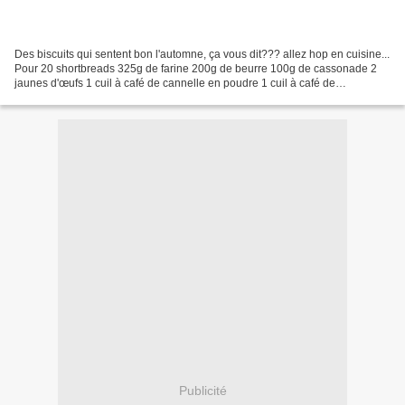
Des biscuits qui sentent bon l'automne, ça vous dit??? allez hop en cuisine...
Pour 20 shortbreads 325g de farine 200g de beurre 100g de cassonade 2
jaunes d'œufs 1 cuil à café de cannelle en poudre 1 cuil à café de
gingembre en poudre Travaillez le beurre...
Publicité