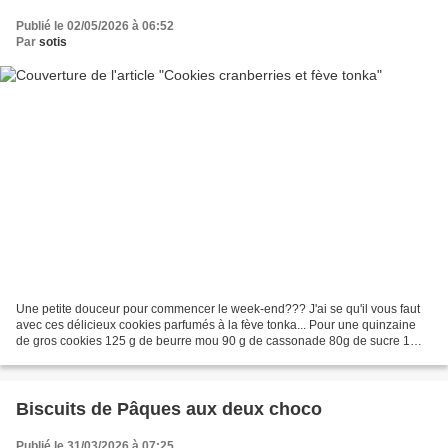
Publié le 02/05/2026 à 06:52
Par
sotis
Une petite douceur pour commencer le week-end??? J'ai se qu'il vous faut
avec ces délicieux cookies parfumés à la fève tonka... Pour une quinzaine
de gros cookies 125 g de beurre mou 90 g de cassonade 80g de sucre 1
œuf 60g de cranberries séchées 200...
Biscuits de Pâques aux deux choco
Publié le 31/03/2026 à 07:25