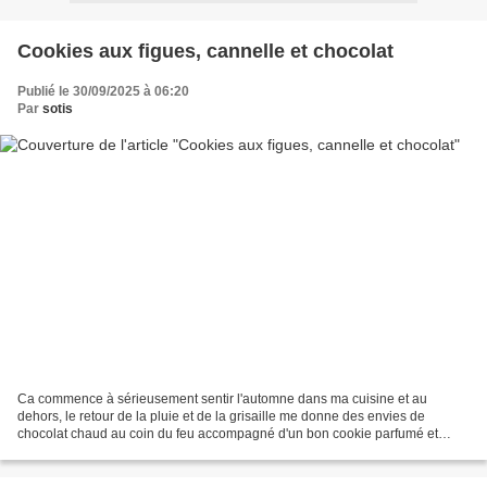
Cookies aux figues, cannelle et chocolat
Publié le 30/09/2025 à 06:20
Par
sotis
Ca commence à sérieusement sentir l'automne dans ma cuisine et au
dehors, le retour de la pluie et de la grisaille me donne des envies de
chocolat chaud au coin du feu accompagné d'un bon cookie parfumé et
comme je l'ai déjà dis et répété un bon nombre...