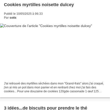
Cookies myrtilles noisette dulcey
Publié le 10/05/2025 à 06:33
Par
sotis
J'ai retrouvé des myrtilles séchées dans mon "Grand-frais" alors j'ai craqué,
j'en ai mis un pot dans mon panier et en rentrant chez moi j'ai fais des
cookies... Pour une douzaine de cookies 120gde cassonade 1 œuf 125
grammes de beurre mou 200 grammes...
3 idées...de biscuits pour prendre le thé