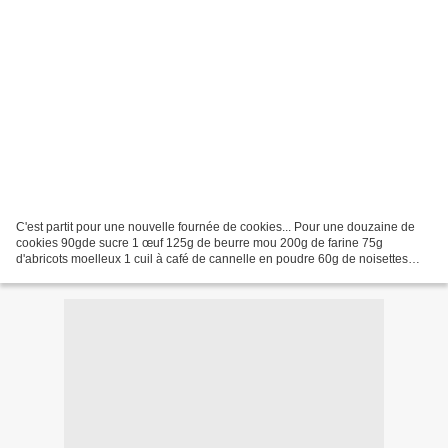
C'est partit pour une nouvelle fournée de cookies... Pour une douzaine de
cookies 90gde sucre 1 œuf 125g de beurre mou 200g de farine 75g
d'abricots moelleux 1 cuil à café de cannelle en poudre 60g de noisettes
Préchauffez le four à 180°C. Coupez les...