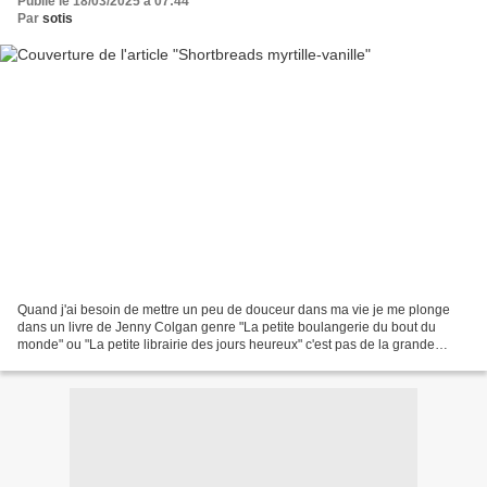
Publié le 18/03/2025 à 07:44
Par
sotis
Quand j'ai besoin de mettre un peu de douceur dans ma vie je me plonge
dans un livre de Jenny Colgan genre "La petite boulangerie du bout du
monde" ou "La petite librairie des jours heureux" c'est pas de la grande
littérature mais ça fait du bien au moral...