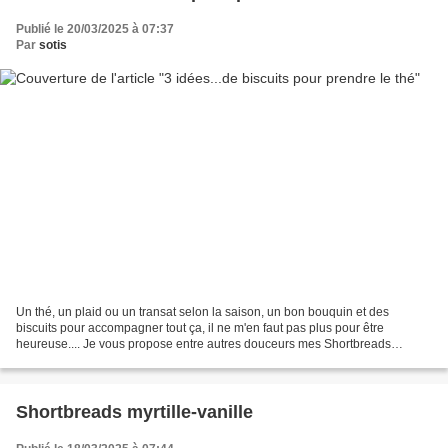
Publié le 20/03/2025 à 07:37
Par
sotis
Un thé, un plaid ou un transat selon la saison, un bon bouquin et des
biscuits pour accompagner tout ça, il ne m'en faut pas plus pour être
heureuse.... Je vous propose entre autres douceurs mes Shortbreads
cannelle-gingembre... ...mes délicieux Sablés...
Shortbreads myrtille-vanille