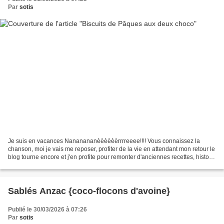
Par
sotis
Je suis en vacances Nananananèèèèèèrrrreeee!!!! Vous connaissez la
chanson, moi je vais me reposer, profiter de la vie en attendant mon retour le
blog tourne encore et j'en profite pour remonter d'anciennes recettes, histoire
de leur donner une seconde...
Sablés Anzac {coco-flocons d'avoine}
Publié le 30/03/2026 à 07:26
Par
sotis