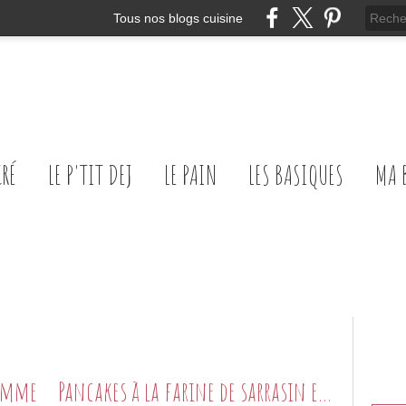
Tous nos blogs cuisine
CRÉ
LE P'TIT DEJ
LE PAIN
LES BASIQUES
MA 
pomme
Pancakes à la farine de sarrasin et au jus de pomme