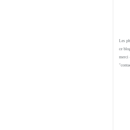
Les pho
ce blo
merci 
"conta