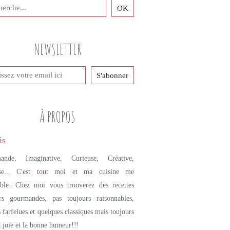
PETITES DOUCEURS SUCRÉES
CRÊPES
SARRASIN
NEWSLETTER
FARINE DE SARRASIN
MIEL
JUS DE POMME
PANCAKES
FLOCONS D'AVOINE
À PROPOS
ande, Imaginative, Curieuse, Créative,
se... C'est tout moi et ma cuisine me
mble. Chez moi vous trouverez des recettes
urs gourmandes, pas toujours raisonnables,
s farfelues et quelques classiques mais toujours
a joie et la bonne humeur!!!