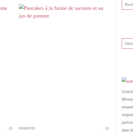
CRÊPES
CHANDELEUR
BIÈRE
JUS DE POMME
GOUTER
Gourm
Rêveu
resse
toujo
parfoi
…
05/08/2019
…
dans l