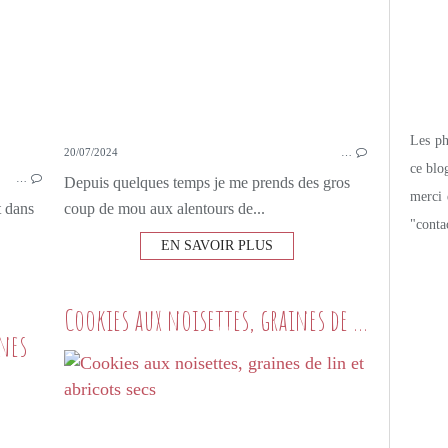
Les pho
20/07/2024
…
ce blo
…
Depuis quelques temps je me prends des gros
merci 
 dans
coup de mou aux alentours de...
"conta
EN SAVOIR PLUS
Cookies aux noisettes, graines de lin et abricots secs
nes
CÔTÉ BOULANGE
PAIN