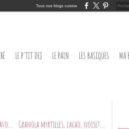
Tous nos blogs cuisine
CRÉ
LE P'TIT DEJ
LE PAIN
LES BASIQUES
MA 
Sablés Anzac {coco-flocons d'avoine}
Granola myrtilles, cacao, noisette...