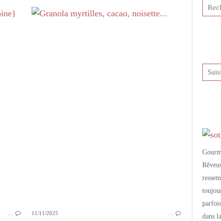
PETITES DOUCEURS SUCRÉES
BISCUITS
SABLÉS
CHOCOLAT
COCO
FLOCONS D'AVOINE
Gourm
Rêveu
resse
toujo
parfoi
…
11/11/2025
…
dans l