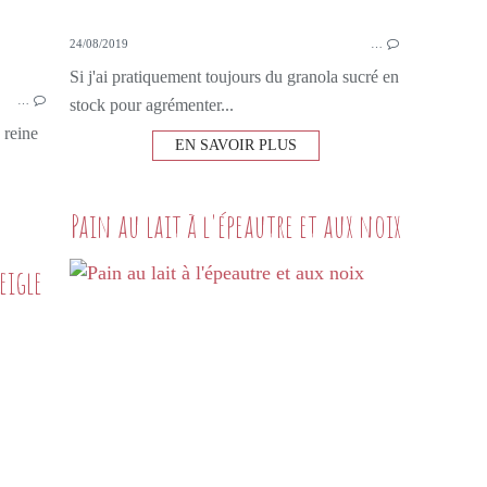
24/08/2019
…
Si j'ai pratiquement toujours du granola sucré en
…
stock pour agrémenter...
 reine
EN SAVOIR PLUS
Pain au lait à l'épeautre et aux noix
eigle
DESSERTS GOURMANDS
TARTE
TARTELETTES
FLOCONS D'AVOINE
VERVEINE
FARINE DE SEIGLE