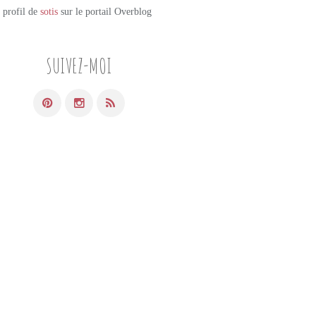
e profil de
sotis
sur le portail Overblog
SUIVEZ-MOI
PETITES DOUCEURS SUCRÉES
BARRES DE CÉRÉALES
BARRES ÉNERGÉTIQUES
FLOCONS D'AVOINE
MANGUE SÉCHÉE
MANGUE
COCO
CANNELLE
BANANE