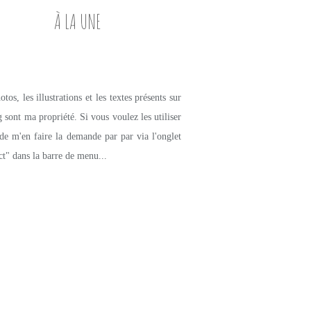
À LA UNE
tos, les illustrations et les textes présents sur
g sont ma propriété. Si vous voulez les utiliser
de m'en faire la demande par par via l'onglet
ct" dans la barre de menu...
PETITES DOUCEURS SUCRÉES
COOKIES
NOISETTE
ABRICOT