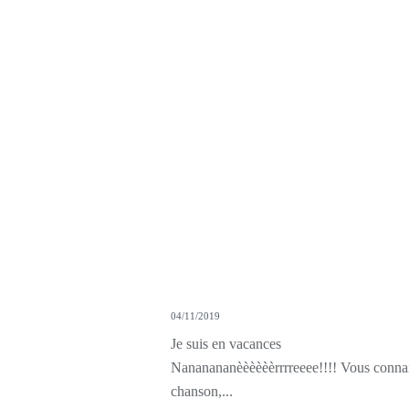
04/11/2019
Je suis en vacances
Nananananèèèèèèrrrreeee!!!! Vous connai
chanson,...