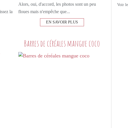
Alors, oui, d'accord, les photos sont un peu
Voir l
ssez la
floues mais n'empêche que...
EN SAVOIR PLUS
Barres de céréales mangue coco
l
PETITES DOUCEURS SUCRÉES
GRANOLA
PAIN D'ÉPICES
FIGUES
GRUÉ DE CACAO
NOISETTE
GRAINES DE LIN
GRAINES DE PAVOT
GRAINES DE NIGELLE