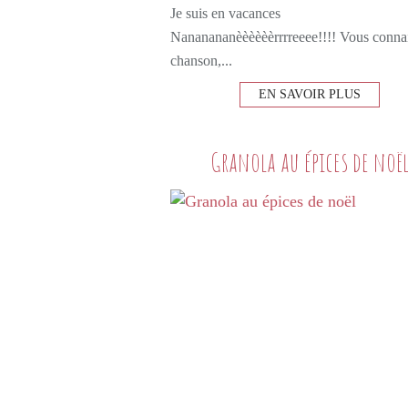
Je suis en vacances
Nananananèèèèèèrrrreeee!!!! Vous connai
chanson,...
EN SAVOIR PLUS
Granola au épices de noë