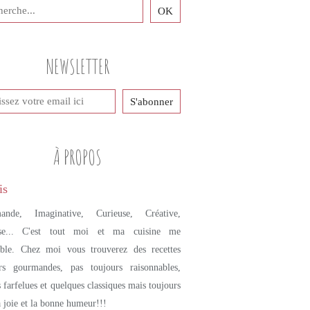
PETITES DOUCEURS SUCRÉES
GRANOLA
FLOCONS D'AVOINE
NEWSLETTER
MYRTILLE
NOISETTE
À PROPOS
ande, Imaginative, Curieuse, Créative,
se... C'est tout moi et ma cuisine me
mble. Chez moi vous trouverez des recettes
urs gourmandes, pas toujours raisonnables,
s farfelues et quelques classiques mais toujours
a joie et la bonne humeur!!!