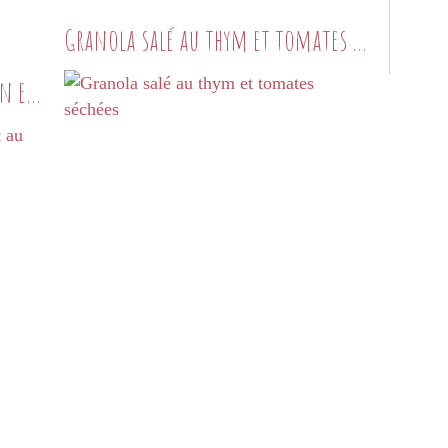
Granola salé au thym et tomates séchées
Pancakes à la farine de sarrasin et au jus de pomme
PETITES DOUCEURS SUCRÉES
CRÊPES
SARRASIN
FARINE DE SARRASIN
MIEL
JUS DE POMME
PANCAKES
FLOCONS D'AVOINE