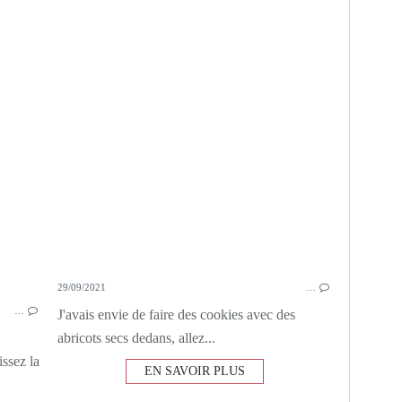
POMMES
GRAINES
SÉSAME
CUMIN
FLOCONS D'AVOINE
29/09/2021
…
…
J'avais envie de faire des cookies avec des
abricots secs dedans, allez...
ssez la
EN SAVOIR PLUS