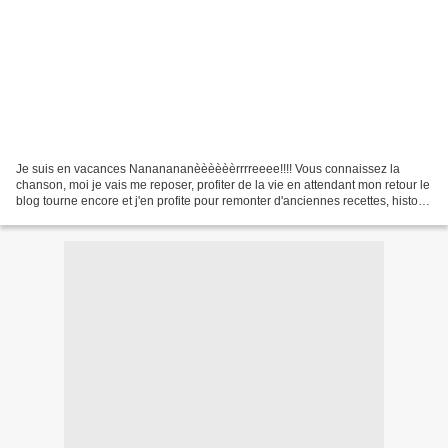
Je suis en vacances Nananananèèèèèèrrrreeee!!!! Vous connaissez la
chanson, moi je vais me reposer, profiter de la vie en attendant mon retour le
blog tourne encore et j'en profite pour remonter d'anciennes recettes, histoire
de leur donner une seconde...