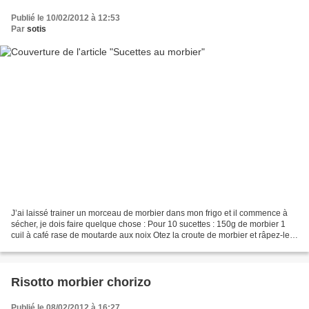
Publié le 10/02/2012 à 12:53
Par
sotis
J’ai laissé trainer un morceau de morbier dans mon frigo et il commence à
sécher, je dois faire quelque chose : Pour 10 sucettes : 150g de morbier 1
cuil à café rase de moutarde aux noix Otez la croute de morbier et râpez-le
puis mélangez-le à la moutarde....
Risotto morbier chorizo
Publié le 08/02/2012 à 16:27