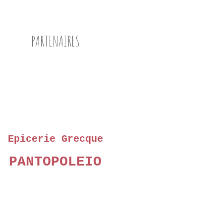
OLIVES VERTES
OLIVES
PARTENAIRES
PARMESAN
PIGNONS DE PIN
Epicerie Grecque
PANTOPOLEIO