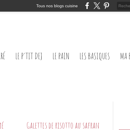
Tous nos blogs cuisine
CRÉ
LE P'TIT DEJ
LE PAIN
LES BASIQUES
MA 
mé
Galettes de risotto au safran