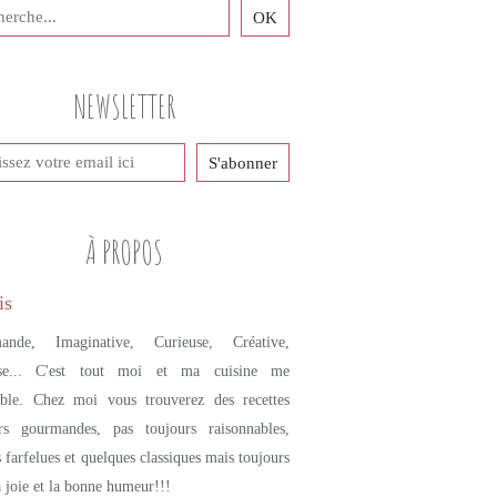
PETITS PLATS MAISON
RIZ
RISOTTO
NEWSLETTER
SAFRAN
GALETTES DE RIZ
NOËL
NOËL SALÉ
À PROPOS
ande, Imaginative, Curieuse, Créative,
se... C'est tout moi et ma cuisine me
mble. Chez moi vous trouverez des recettes
urs gourmandes, pas toujours raisonnables,
s farfelues et quelques classiques mais toujours
a joie et la bonne humeur!!!