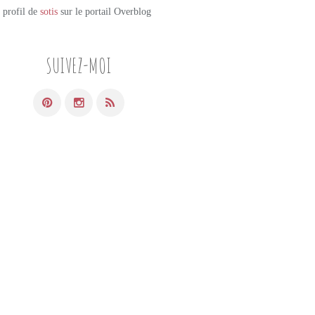
e profil de
sotis
sur le portail Overblog
SUIVEZ-MOI
PETITS PLATS MAISON
RIZ
RISOTTO
POTIMARRON
TRUFFE
SAUGE
PANCETTA
NOIX DE PÉCAN
PARMESAN