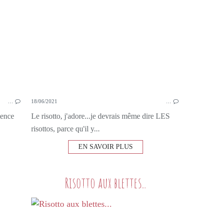
…
18/06/2021
…
tence
Le risotto, j'adore...je devrais même dire LES
risottos, parce qu'il y...
EN SAVOIR PLUS
Risotto aux blettes...
PETITS PLATS MAISON