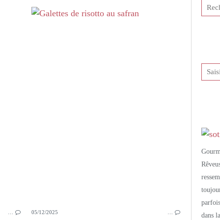
NOËL
NOËL SALÉ
PETITS PLATS MAISON
RIZ
RISOTTO
CÈPES
AIL FUMÉ
Gourm
Rêveu
resse
toujo
parfoi
…
05/12/2025
…
dans l