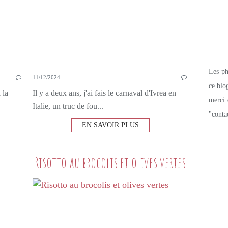
Les pho
…
11/12/2024
…
ce blo
 la
Il y a deux ans, j'ai fais le carnaval d'Ivrea en
merci 
Italie, un truc de fou...
"conta
EN SAVOIR PLUS
Risotto au brocolis et olives vertes
PETITS PLATS MAISON
RISOTTO
AIL
BURRATA