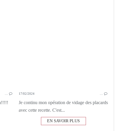
OIGNONS
TOMATES
POIVRONS
…
17/02/2024
…
!!!!!
Je continu mon opération de vidage des placards
avec cette recette. C'est...
EN SAVOIR PLUS