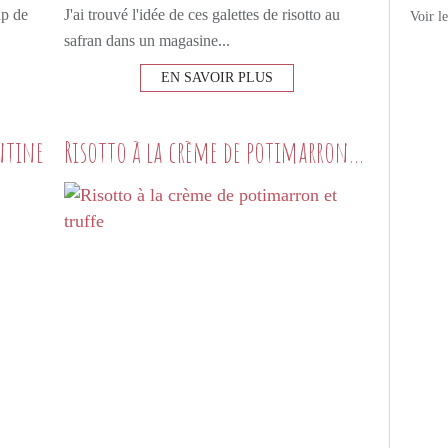
up de
J'ai trouvé l'idée de ces galettes de risotto au
Voir l
safran dans un magasine...
EN SAVOIR PLUS
ntine
Risotto à la crème de potimarron et truffe
PETITS PLATS MAISON
RIZ
RISOTTO
ÉPINARDS
OEUFS
BASILIC
PARMESAN