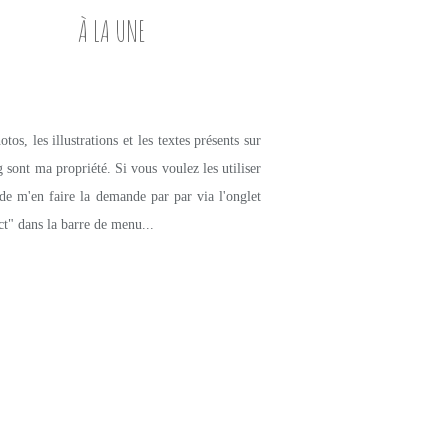
À LA UNE
tos, les illustrations et les textes présents sur
g sont ma propriété. Si vous voulez les utiliser
de m'en faire la demande par par via l'onglet
ct" dans la barre de menu...
PETITS PLATS MAISON
RIZ
RISOTTO
BROCOLIS