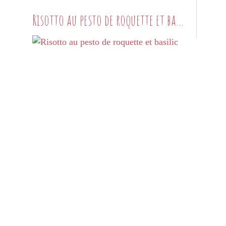
Risotto au pesto de roquette et basilic
PETITS PLATS MAISON
RIZ
RISOTTO
POIREAUX
PARMESAN
CROZETS