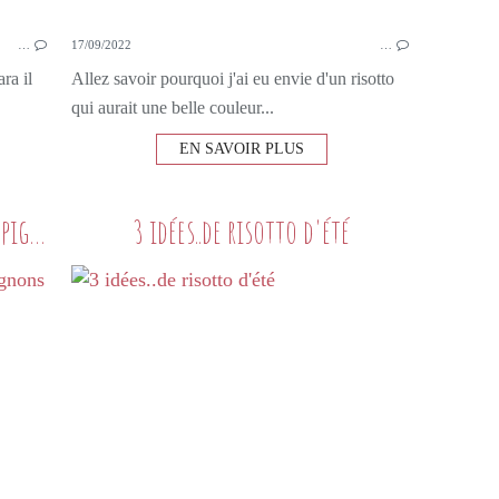
…
17/09/2022
…
ra il
Allez savoir pourquoi j'ai eu envie d'un risotto
qui aurait une belle couleur...
EN SAVOIR PLUS
Risotto de chou fleur aux champignons et noisettes
3 idées..de risotto d'été
PETITS PLATS MAISON
LÉGUMES
CHAMPIGNONS
THYM
RISOTTO
NOISETTE
CHOUX-FLEUR