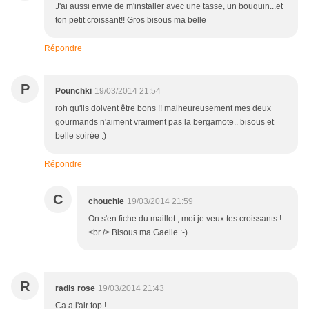
J'ai aussi envie de m'installer avec une tasse, un bouquin...et
ton petit croissant!! Gros bisous ma belle
Répondre
P
Pounchki
19/03/2014 21:54
roh qu'ils doivent être bons !! malheureusement mes deux
gourmands n'aiment vraiment pas la bergamote.. bisous et
belle soirée :)
Répondre
C
chouchie
19/03/2014 21:59
On s'en fiche du maillot , moi je veux tes croissants !
<br /> Bisous ma Gaelle :-)
R
radis rose
19/03/2014 21:43
Ca a l'air top !