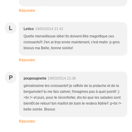
Répondre
L
Letiss
19/03/2014 21:42
Quelle merveilleuse idée! Ils doivent être magnifique ces
croissants!!! J'en ai trop envie maintenant, c'est malin :p gros
bisous ma Belle, bonne soirée!
Répondre
P
poupougnette
19/03/2014 21:36
génialissime tes croissants!! je raffole de la pistache et de la
bergamote!! tu me fais saliver, t'imagines pas à quel point!! ;)
<br /> et puis, pour te réconforter, dis-toi que les salades sont
bientôt de retour! ton maillot de bain te restera fidèle!! :p<br />
belle soirée. Bisous
Répondre