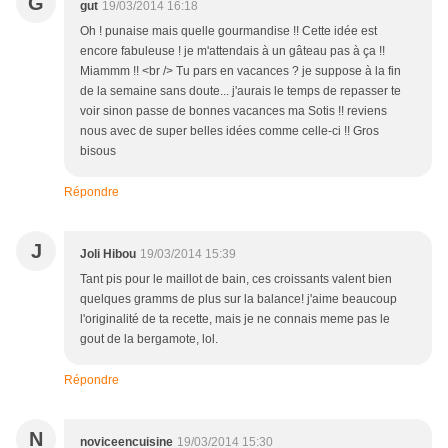
G
gut
19/03/2014 16:18
Oh ! punaise mais quelle gourmandise !! Cette idée est
encore fabuleuse ! je m'attendais à un gâteau pas à ça !!
Miammm !! <br /> Tu pars en vacances ? je suppose à la fin
de la semaine sans doute... j'aurais le temps de repasser te
voir sinon passe de bonnes vacances ma Sotis !! reviens
nous avec de super belles idées comme celle-ci !! Gros
bisous
Répondre
J
Joli Hibou
19/03/2014 15:39
Tant pis pour le maillot de bain, ces croissants valent bien
quelques gramms de plus sur la balance! j'aime beaucoup
l'originalité de ta recette, mais je ne connais meme pas le
gout de la bergamote, lol.
Répondre
N
noviceencuisine
19/03/2014 15:30