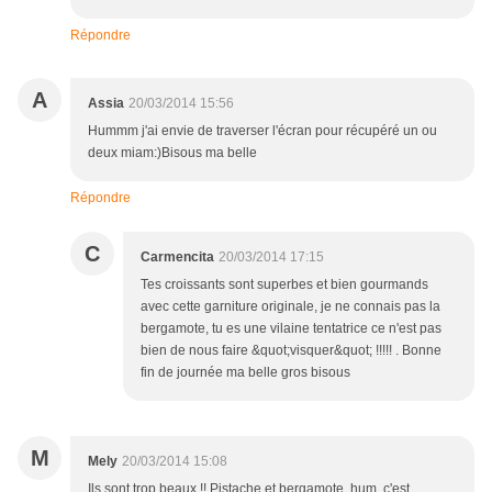
Répondre
A
Assia
20/03/2014 15:56
Hummm j'ai envie de traverser l'écran pour récupéré un ou
deux miam:)Bisous ma belle
Répondre
C
Carmencita
20/03/2014 17:15
Tes croissants sont superbes et bien gourmands
avec cette garniture originale, je ne connais pas la
bergamote, tu es une vilaine tentatrice ce n'est pas
bien de nous faire &quot;visquer&quot; !!!!! . Bonne
fin de journée ma belle gros bisous
M
Mely
20/03/2014 15:08
Ils sont trop beaux !! Pistache et bergamote, hum, c'est