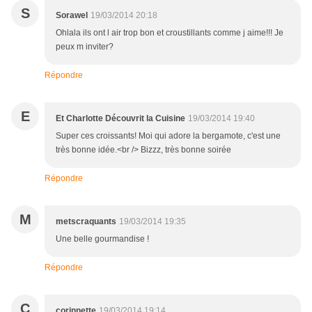
S
Sorawel
19/03/2014 20:18
Ohlala ils ont l air trop bon et croustillants comme j aime!!! Je
peux m inviter?
Répondre
E
Et Charlotte Découvrit la Cuisine
19/03/2014 19:40
Super ces croissants! Moi qui adore la bergamote, c'est une
très bonne idée.<br /> Bizzz, très bonne soirée
Répondre
M
metscraquants
19/03/2014 19:35
Une belle gourmandise !
Répondre
C
corinnette
19/03/2014 19:14