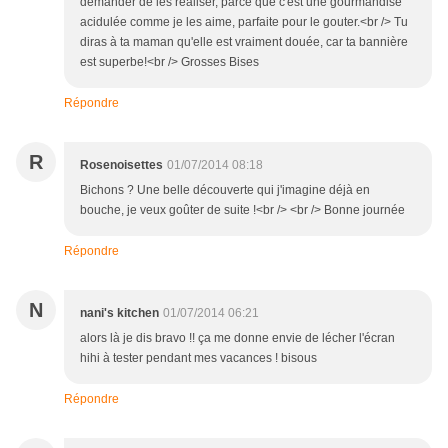
demander de les réaliser, parce que c'est une gourmandise
acidulée comme je les aime, parfaite pour le gouter.<br /> Tu
diras à ta maman qu'elle est vraiment douée, car ta bannière
est superbe!<br /> Grosses Bises
Répondre
R
Rosenoisettes
01/07/2014 08:18
Bichons ? Une belle découverte qui j'imagine déjà en
bouche, je veux goûter de suite !<br /> <br /> Bonne journée
Répondre
N
nani's kitchen
01/07/2014 06:21
alors là je dis bravo !! ça me donne envie de lécher l'écran
hihi à tester pendant mes vacances ! bisous
Répondre