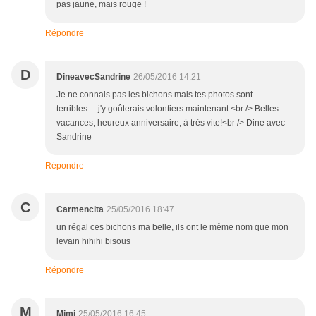
pas jaune, mais rouge !
Répondre
D
DineavecSandrine
26/05/2016 14:21
Je ne connais pas les bichons mais tes photos sont
terribles.... j'y goûterais volontiers maintenant.<br /> Belles
vacances, heureux anniversaire, à très vite!<br /> Dine avec
Sandrine
Répondre
C
Carmencita
25/05/2016 18:47
un régal ces bichons ma belle, ils ont le même nom que mon
levain hihihi bisous
Répondre
M
Mimi
25/05/2016 16:45