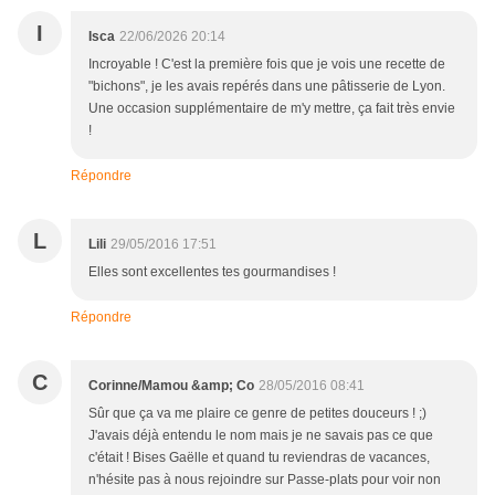
I
Isca
22/06/2026 20:14
Incroyable ! C'est la première fois que je vois une recette de
"bichons", je les avais repérés dans une pâtisserie de Lyon.
Une occasion supplémentaire de m'y mettre, ça fait très envie
!
Répondre
L
Lili
29/05/2016 17:51
Elles sont excellentes tes gourmandises !
Répondre
C
Corinne/Mamou &amp; Co
28/05/2016 08:41
Sûr que ça va me plaire ce genre de petites douceurs ! ;)
J'avais déjà entendu le nom mais je ne savais pas ce que
c'était ! Bises Gaëlle et quand tu reviendras de vacances,
n'hésite pas à nous rejoindre sur Passe-plats pour voir non