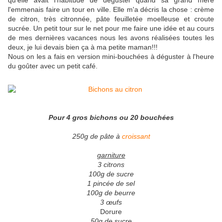
qu'elle avait l'habitude de déguster quand sa grand mère
l'emmenais faire un tour en ville. Elle m'a décris la chose : crème
de citron, très citronnée, pâte feuilletée moelleuse et croute
sucrée. Un petit tour sur le net pour me faire une idée et au cours
de mes dernières vacances nous les avons réalisées toutes les
deux, je lui devais bien ça à ma petite maman!!!
Nous on les a fais en version mini-bouchées à déguster à l'heure
du goûter avec un petit café.
Pour 4 gros bichons ou 20 bouchées
250g de pâte à
croissant
garniture
3 citrons
100g de sucre
1 pincée de sel
100g de beurre
3 œufs
Dorure
50g de sucre