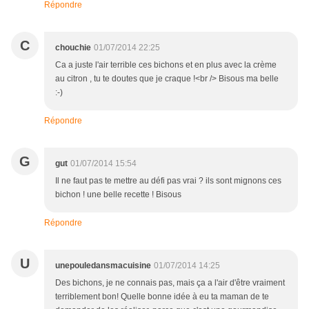
Répondre
C
chouchie
01/07/2014 22:25
Ca a juste l'air terrible ces bichons et en plus avec la crème
au citron , tu te doutes que je craque !<br /> Bisous ma belle
:-)
Répondre
G
gut
01/07/2014 15:54
Il ne faut pas te mettre au défi pas vrai ? ils sont mignons ces
bichon ! une belle recette ! Bisous
Répondre
U
unepouledansmacuisine
01/07/2014 14:25
Des bichons, je ne connais pas, mais ça a l'air d'être vraiment
terriblement bon! Quelle bonne idée à eu ta maman de te