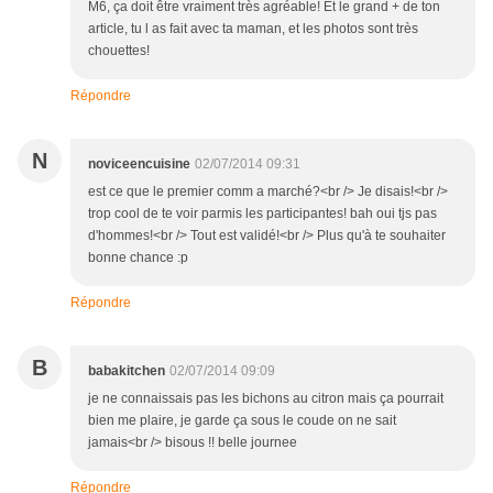
M6, ça doit être vraiment très agréable! Et le grand + de ton
article, tu l as fait avec ta maman, et les photos sont très
chouettes!
Répondre
N
noviceencuisine
02/07/2014 09:31
est ce que le premier comm a marché?<br /> Je disais!<br />
trop cool de te voir parmis les participantes! bah oui tjs pas
d'hommes!<br /> Tout est validé!<br /> Plus qu'à te souhaiter
bonne chance :p
Répondre
B
babakitchen
02/07/2014 09:09
je ne connaissais pas les bichons au citron mais ça pourrait
bien me plaire, je garde ça sous le coude on ne sait
jamais<br /> bisous !! belle journee
Répondre