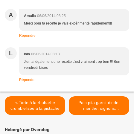
A
Amalia
06/06/2014 08:25
Merci pour ta recette je vais expérimenté rapidement!!!
Répondre
L
lolo
06/06/2014 08:13
J'en ai également une recette c'est vraiment trop bon !!! Bon
vendredi bises
Répondre
< Tarte à la rhubarbe
Pain pita garni: dinde,
crumblelisée à la pistache
menthe, oignons
caramélisés... >
Hébergé par Overblog