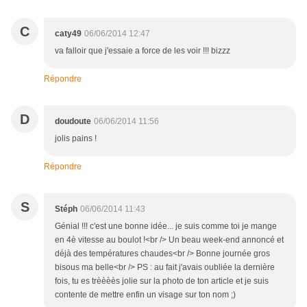
C
caty49
06/06/2014 12:47
va falloir que j'essaie a force de les voir !!! bizzz
Répondre
D
doudoute
06/06/2014 11:56
jolis pains !
Répondre
S
Stéph
06/06/2014 11:43
Génial !!! c'est une bonne idée... je suis comme toi je mange
en 4è vitesse au boulot !<br /> Un beau week-end annoncé et
déjà des températures chaudes<br /> Bonne journée gros
bisous ma belle<br /> PS : au fait j'avais oubliée la dernière
fois, tu es trèèèès jolie sur la photo de ton article et je suis
contente de mettre enfin un visage sur ton nom ;)