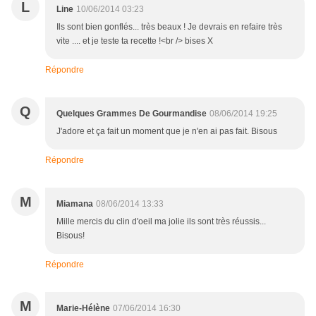
L
Line
10/06/2014 03:23
Ils sont bien gonflés... très beaux ! Je devrais en refaire très
vite .... et je teste ta recette !<br /> bises X
Répondre
Q
Quelques Grammes De Gourmandise
08/06/2014 19:25
J'adore et ça fait un moment que je n'en ai pas fait. Bisous
Répondre
M
Miamana
08/06/2014 13:33
Mille mercis du clin d'oeil ma jolie ils sont très réussis...
Bisous!
Répondre
M
Marie-Hélène
07/06/2014 16:30