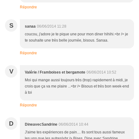
Répondre
S
sanaa
06/06/2014 11:28
coucou, j'adore je te pique une pour mon diner hihihi.<br /> je
te souhaite une très belle journée, bisous. Sanaa.
Répondre
V
Valérie / Framboises et bergamote
06/06/2014 10:52
Moi qui mange aussi toujours très (trop) rapidement à midi, je
crois que ça va me plaire ...<br /> Bisous et très bon week-end
à toi
Répondre
D
DineavecSandrine
06/06/2014 10:44
J'aime tes expériences de pain.... Ils sont tous aussi fameux
les uns que les autres!<br /> Bises, Dine avec Sandrine