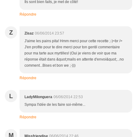
Ils sont bien faits, je met de côté!
Répondre
Z
Zisaz
06/06/2014 23:57
J'aime les pains pita! Hmm merci pour cette recette ;-)<br />
J'en profite pour te dire merci pour ton gentil commentaire
pour ma tarte aux myrtilles! (Oui je viens de voir que ma
réponse était dans &quot;mails en attente d'envoi&quot;...no
comment...Bises et bon we ;-)))
Répondre
L
LadyMilonguera
06/06/2014 22:53
Sympa l'idée de les faire soi-même...
Répondre
M
Missfriendise
06/06/2014 22:46