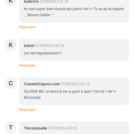
K
kaderick
07/06/2014 11:14
Ils sont super bien réussis tes pains !<br /> Tu as du te régaler
... Bisous Gaëlle :*
Répondre
K
kekeli
07/06/2014 06:39
j'en fait régulièrement !!
Répondre
C
CuisinetCigares.com
07/06/2014 00:13
SU-PER-BE ! et alors tu les a garni à quoi ? hé hé ! <br />
BIzzzandy
Répondre
T
Titeratatouille
07/06/2014 00:01