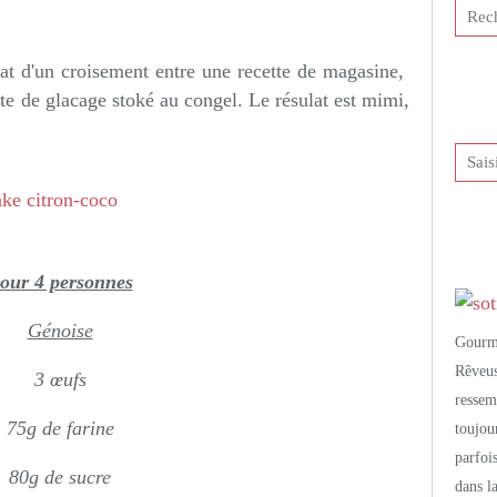
tis et publié depuis Overblog
ltat d'un croisement entre une recette de magasine,
ste de glacage stoké au congel. Le résulat est mimi,
our 4 personnes
Génoise
Gourm
Rêveu
3 œufs
resse
75g de farine
toujo
parfoi
80g de sucre
dans l