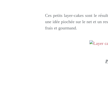
Rédigé par so
Ces petits layer-cakes sont le résu
une idée piochée sur le net et un re
frais et gourmand.
P