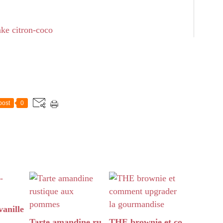
post
0
anille
Tarte amandine ru
THE brownie et co