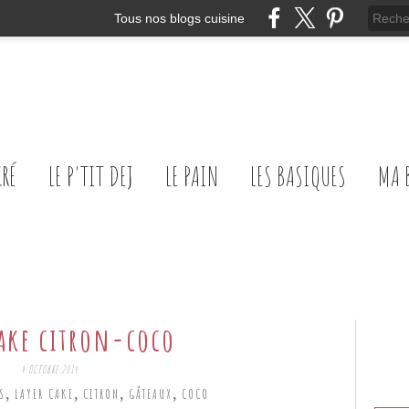
Tous nos blogs cuisine
CRÉ
LE P'TIT DEJ
LE PAIN
LES BASIQUES
MA 
cake citron-coco
4 OCTOBRE 2014
,
,
,
,
S
LAYER CAKE
CITRON
GÂTEAUX
COCO