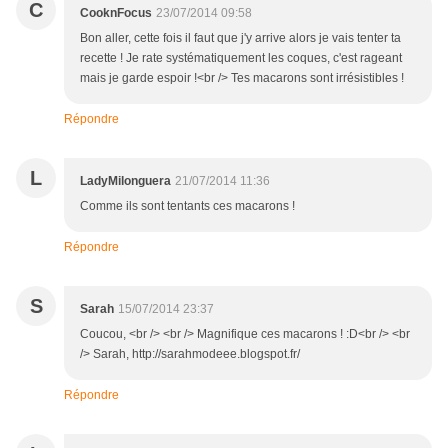
C
CooknFocus
23/07/2014 09:58
Bon aller, cette fois il faut que j'y arrive alors je vais tenter ta
recette ! Je rate systématiquement les coques, c'est rageant
mais je garde espoir !<br /> Tes macarons sont irrésistibles !
Répondre
L
LadyMilonguera
21/07/2014 11:36
Comme ils sont tentants ces macarons !
Répondre
S
Sarah
15/07/2014 23:37
Coucou, <br /> <br /> Magnifique ces macarons ! :D<br /> <br
/> Sarah, http://sarahmodeee.blogspot.fr/
Répondre