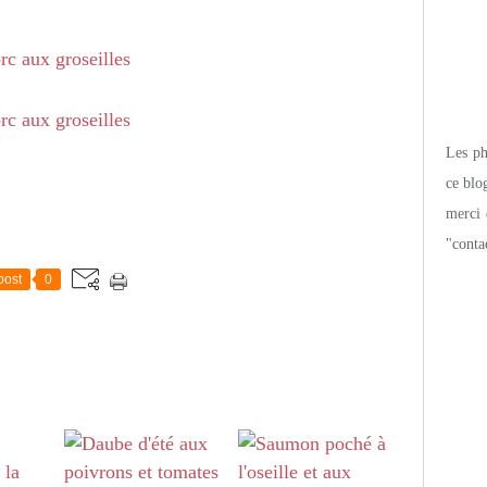
Les pho
ce blo
merci 
"conta
post
0