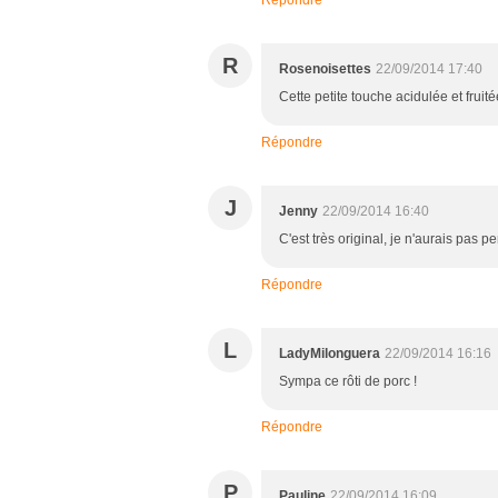
Répondre
R
Rosenoisettes
22/09/2014 17:40
Cette petite touche acidulée et fruit
Répondre
J
Jenny
22/09/2014 16:40
C'est très original, je n'aurais pas p
Répondre
L
LadyMilonguera
22/09/2014 16:16
Sympa ce rôti de porc !
Répondre
P
Pauline
22/09/2014 16:09