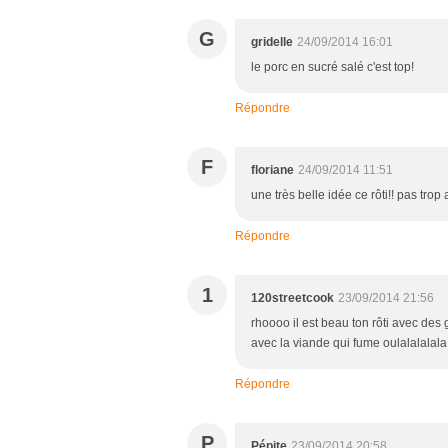
G
gridelle
24/09/2014 16:01
le porc en sucré salé c'est top!
Répondre
F
floriane
24/09/2014 11:51
une très belle idée ce rôti!! pas trop
Répondre
1
120streetcook
23/09/2014 21:56
rhoooo il est beau ton rôti avec des 
avec la viande qui fume oulalalalala
Répondre
P
Pépite
23/09/2014 20:58