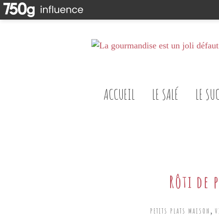
ACCUEIL
LE SALÉ
LE SU
Rôti de 
,
PETITS PLATS MAISON
V