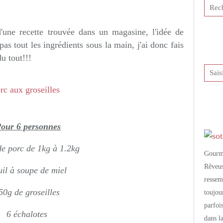
tis et publié depuis Overblog
d'une recette trouvée dans un magasine, l'idée de
pas tout les ingrédients sous la main, j'ai donc fais
du tout!!!
our 6 personnes
de porc de 1kg à 1.2kg
Gourm
Rêveu
uil à soupe de miel
resse
50g de groseilles
toujo
parfoi
6 échalotes
dans l