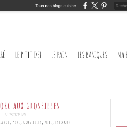
Tous nos blogs cuisine
CRÉ
LE P'TIT DEJ
LE PAIN
LES BASIQUES
MA 
porc aux groseilles
22 SEPTEMBRE 2014
,
,
,
,
IANDE
PORC
GROSEILLES
MIEL
ESTRAGON