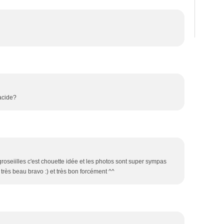
 acide?
groseiilles c'est chouette idée et les photos sont super sympas
 très beau bravo :) et très bon forcément ^^