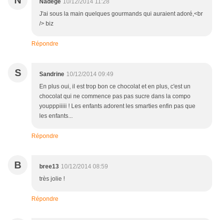
N
Nadège
10/12/2014 11:28
J'ai sous la main quelques gourmands qui auraient adoré,<br
/> biz
Répondre
S
Sandrine
10/12/2014 09:49
En plus oui, il est trop bon ce chocolat et en plus, c'est un
chocolat qui ne commence pas pas sucre dans la compo
youpppiiiii ! Les enfants adorent les smarties enfin pas que
les enfants...
Répondre
B
bree13
10/12/2014 08:59
très jolie !
Répondre