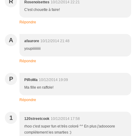
R
Rosenoisettes
10/12/2014 22:21
C'est chouette à faire!
Répondre
A
afaurore
10/12/2014 21:48
youpiiiiiiiii
Répondre
P
PiRoMa
10/12/2014 19:09
Ma fille en raffole!
Répondre
1
120streetcook
10/12/2014 17:58
rhoo c'est super fun et très coloré ^^ En plus j'adoooore
complètement les smarties :)