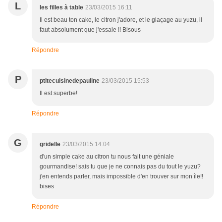
L
les filles à table
23/03/2015 16:11
Il est beau ton cake, le citron j'adore, et le glaçage au yuzu, il
faut absolument que j'essaie !! Bisous
Répondre
P
ptitecuisinedepauline
23/03/2015 15:53
Il est superbe!
Répondre
G
gridelle
23/03/2015 14:04
d'un simple cake au citron tu nous fait une géniale
gourmandise! sais tu que je ne connais pas du tout le yuzu?
j'en entends parler, mais impossible d'en trouver sur mon île!!
bises
Répondre