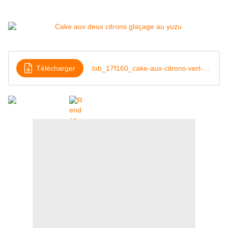
Télécharger
/ob_17f160_cake-aux-citrons-vert-et-jaune-glaca