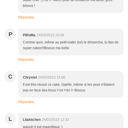
super cher ;-)<br /> Merci pour ta confiance ma belle, gros
bisous !
Répondre
P
PiRoMa
24/03/2015 16:08
Comme quoi, même au petit matin (lol) le dimanche, tu fais de
super cakes!!!Bisous ma belle
Répondre
C
Chrystel
24/03/2015 15:00
Il est très réussi ce cake, Gaëlle, même si les yeux n'étaient
pas en face des trous !! lol !<br /> Bisous
Répondre
L
Lilakitchen
24/03/2015 12:33
waouh il est magnifique ;)