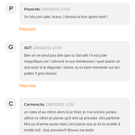
P
Pounchki
23/03/2015 14:02
Un très joli cake, bravo :) bisous et bon après-midi !
Répondre
G
GUT
23/03/2015 13:59
Ben on ne peut pas dire que tu l'ait raté ! il est juste
magnifique oui ! citronné et aux framboises ! quel plaisir on
doit avoir à le déguster ! bravo, tu es bien retombée sur tes
pattes !! gros bisous
Répondre
C
Carmencita
23/03/2015 13:52
un cake et au citron alors là je fond, je n'ai encore jamais
utilisé ce citron je pense qu'il doit op pressée. très parfumé.
Moi ça m'arrive aussi mais c'est parce que je lis la recette à
moitié lolll , trop pressée!!! Bisous ma belle