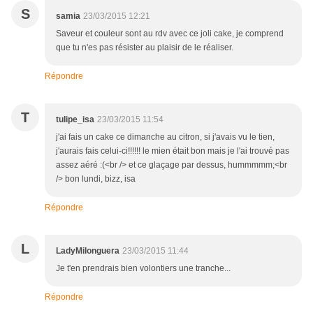
S
samia
23/03/2015 12:21
Saveur et couleur sont au rdv avec ce joli cake, je comprend
que tu n'es pas résister au plaisir de le réaliser.
Répondre
T
tulipe_isa
23/03/2015 11:54
j'ai fais un cake ce dimanche au citron, si j'avais vu le tien,
j'aurais fais celui-ci!!!!!! le mien était bon mais je l'ai trouvé pas
assez aéré :(<br /> et ce glaçage par dessus, hummmmm;<br
/> bon lundi, bizz, isa
Répondre
L
LadyMilonguera
23/03/2015 11:44
Je t'en prendrais bien volontiers une tranche...
Répondre