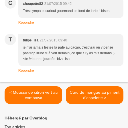
C
choupette82
21/07/2015 09:42
Très sympa et surtout gourmand ce fond de tarte !! bises
Répondre
T
tulipe_isa
21/07/2015 09:40
je n'ai jamais testée la pâte au cacao, c'est vrai on y pense
pas trop!!!!<br /> à voir demain, ce que tu y as mis dedans :)
<br /> bonne journée, bizz, isa
Répondre
< Mousse de citron vert au
Curd de mangue au piment
combawa
d'espelette >
Hébergé par Overblog
Top articles