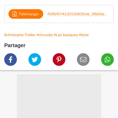
Télécharger
/0/95/97/41/20150625/ob_39b50e_pate-sucree-au-cacao
#christophe Felder
#chocolat
#Les basiques
#tarte
Partager