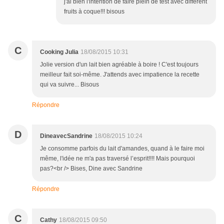
j'ai bien l'intention de faire plein de test avec différent
fruits à coque!!! bisous
C
Cooking Julia
18/08/2015 10:31
Jolie version d'un lait bien agréable à boire ! C'est toujours
meilleur fait soi-même. J'attends avec impatience la recette
qui va suivre... Bisous
Répondre
D
DineavecSandrine
18/08/2015 10:24
Je consomme parfois du lait d'amandes, quand à le faire moi
même, l'idée ne m'a pas traversé l’esprit!!!! Mais pourquoi
pas?<br /> Bises, Dine avec Sandrine
Répondre
C
Cathy
18/08/2015 09:50