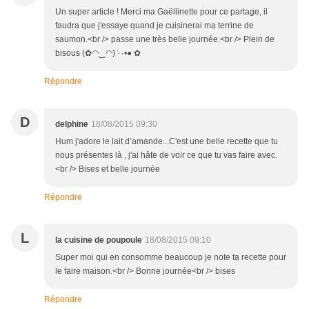
Un super article ! Merci ma Gaëllinette pour ce partage, il
faudra que j'essaye quand je cuisinerai ma terrine de
saumon.<br /> passe une très belle journée.<br /> Plein de
bisous (✿◠‿◠) ̇·٠•● ✿
Répondre
D
delphine
18/08/2015 09:30
Hum j'adore le lait d’amande...C'est une belle recette que tu
nous présentes là , j'ai hâte de voir ce que tu vas faire avec.
<br /> Bises et belle journée
Répondre
L
la cuisine de poupoule
18/08/2015 09:10
Super moi qui en consomme beaucoup je note ta recette pour
le faire maison.<br /> Bonne journée<br /> bises
Répondre