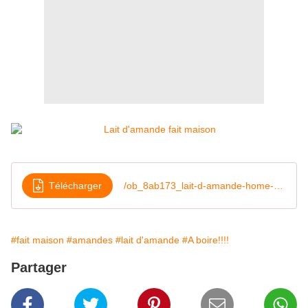
Télécharger
/ob_8ab173_lait-d-amande-home-made
#fait maison
#amandes
#lait d'amande
#A boire!!!!
Partager