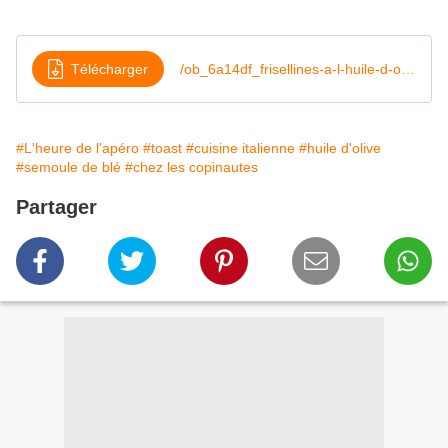
Télécharger
/ob_6a14df_frisellines-a-l-huile-d-olive
#L'heure de l'apéro
#toast
#cuisine italienne
#huile d'olive
#semoule de blé
#chez les copinautes
Partager