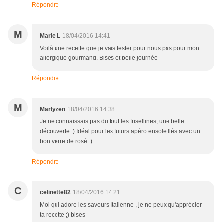
Répondre
M
Marie L
18/04/2016 14:41
Voilà une recette que je vais tester pour nous pas pour mon
allergique gourmand. Bises et belle journée
Répondre
M
Marlyzen
18/04/2016 14:38
Je ne connaissais pas du tout les frisellines, une belle
découverte :) Idéal pour les futurs apéro ensoleillés avec un
bon verre de rosé :)
Répondre
C
celinette82
18/04/2016 14:21
Moi qui adore les saveurs Italienne , je ne peux qu'apprécier
ta recette ;) bises