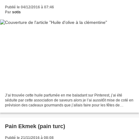
Publié le 04/12/2016 à 07:46
Par
sotis
J’ai trouvée cette huile parfumée en me baladant sur Pinterest, j’ai été
séduite par cette association de saveurs alors je l’ai aussitôt mise de coté en
prévision des cadeaux gourmands que j’allais faire pour les fêtes de
d’année. Un régal cette huile,...
Pain Ekmek (pain turc)
Publié le 21/11/2016 à 08:08