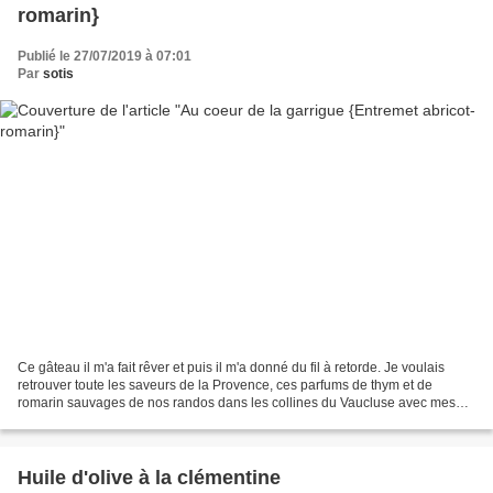
romarin}
Publié le 27/07/2019 à 07:01
Par
sotis
Ce gâteau il m'a fait rêver et puis il m'a donné du fil à retorde. Je voulais
retrouver toute les saveurs de la Provence, ces parfums de thym et de
romarin sauvages de nos randos dans les collines du Vaucluse avec mes
grands-parents et le goût des abricots...
Huile d'olive à la clémentine