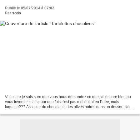
Publié le 05/07/2014 à 07:02
Par
sotis
Vu le titre je suis sure que vous bous demandez ce que j'ai encore bien pu
vous inventer, mais pour une fois c'est pas moi qui ai eu l'idée, mais
laquelle??? Associer du chocolat et des olives noires dans un dessert, fallait
oser quand même et qui donc...