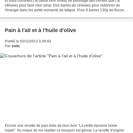
Et voila comment j'ai utilisé mon résidu de pressage des cerises que j'ai
utilisées pour faire mon sirop: Des barres de céréales pour redonner de
l'énergie dans les petits moments de fatigue. Pour 9 barres 130g de flocons
d'avoine 130g de cerise sèche...
Pain à l'ail et à l'huile d'olive
Publié le 02/11/2013 à 08:02
Par
sotis
Encore une recette de pain tirée de mon livre "La petite épicerie home
made". Au risque de me répéter ce bouquin est génial. La recette d'origine