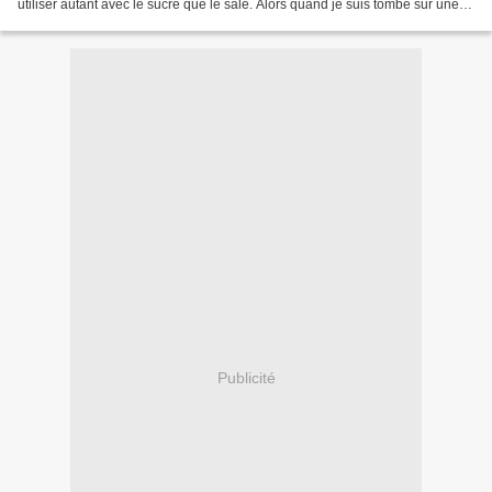
utiliser autant avec le sucré que le salé. Alors quand je suis tombé sur une
recette de spaghetti à l'ail,...
Publicité