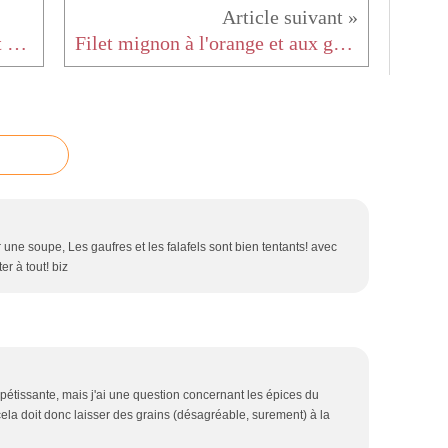
Scones aux pépites de chocolat {à la farine complète}
Filet mignon à l'orange et aux graines de nigelle
une soupe, Les gaufres et les falafels sont bien tentants! avec
er à tout! biz
appétissante, mais j'ai une question concernant les épices du
ela doit donc laisser des grains (désagréable, surement) à la