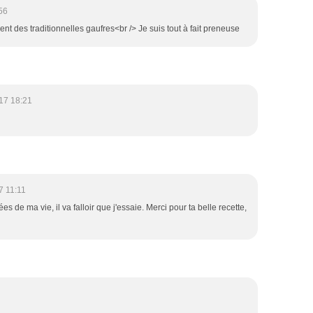
56
ment des traditionnelles gaufres<br /> Je suis tout à fait preneuse
17 18:21
7 11:11
s de ma vie, il va falloir que j'essaie. Merci pour ta belle recette,