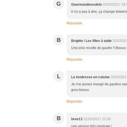
G
Gourmandisesdelo
03/03/2017 18:
il n'y a pas à dire, ça change totale
Répondre
B
Brigitte / Les filles à table
02/03/20
Une jolie recette de gaufre !! Bisous
Répondre
L
La tendresse en cuisine
02/03/201
Je n'ai jamais mangé de gaufres salée
gros bisous
Répondre
B
bree13
01/03/2017 22:08
une version très originale !