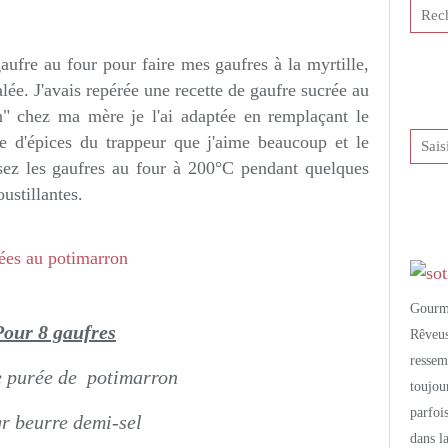
tis et publié depuis Overblog
aufre au four pour faire mes gaufres à la myrtille,
alée. J'avais repérée une recette de gaufre sucrée au
n" chez ma mère je l'ai adaptée en remplaçant le
ge d'épices du trappeur que j'aime beaucoup et le
ssez les gaufres au four à 200°C pendant quelques
ustillantes.
Gourm
Pour 8 gaufres
Rêveu
resse
e purée de potimarron
toujo
parfoi
r beurre demi-sel
dans l