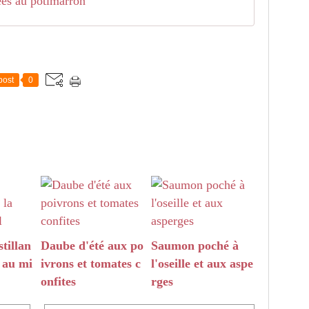
ées au potimarron
post
0
tillan
Daube d'été aux po
Saumon poché à
t au mi
ivrons et tomates c
l'oseille et aux aspe
onfites
rges