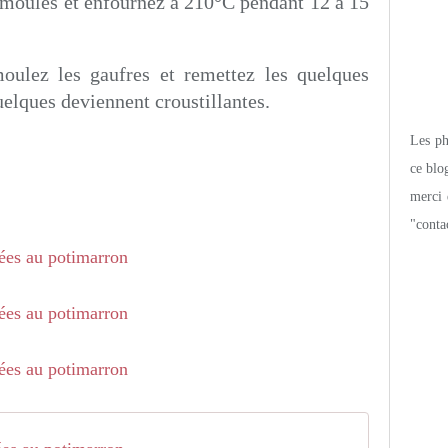
s moules et enfournez à 210°C pendant 12 à 15
moulez les gaufres et remettez les quelques
elques deviennent croustillantes.
Les pho
ce blo
merci 
"conta