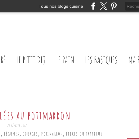
Tous nos blogs cuisine
CRÉ
LE P'TIT DEJ
LE PAIN
LES BASIQUES
MA 
alées au potimarron
28 FÉVRIER 2017
,
,
,
,
S
LÉGUMES
COURGES
POTIMARRON
ÉPICES DU TRAPPEUR