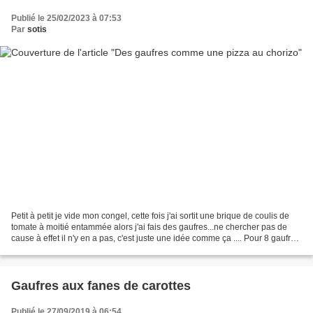
Publié le 25/02/2023 à 07:53
Par
sotis
Petit à petit je vide mon congel, cette fois j'ai sortit une brique de coulis de
tomate à moitié entammée alors j'ai fais des gaufres...ne chercher pas de
cause à effet il n'y en a pas, c'est juste une idée comme ça .... Pour 8 gaufres
(au four) 2 petits...
Gaufres aux fanes de carottes
Publié le 27/09/2019 à 06:54