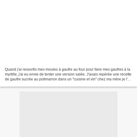
Quand j'ai ressortis mes moules à gaufre au four pour faire mes gaufres à la
myrtille, j'ai eu envie de tenter une version salée. J'avais repérée une recette
de gaufre sucrée au potimarron dans un "cuisine et vin" chez ma mère je l'ai
adaptée en remplaçant...