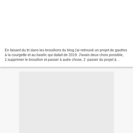
En faisant du tri dans les brouillons du blog j'ai retrouvé un projet de gaufres
à la courgette et au basilic qui datait de 2019. J'avais deux choix possible,
1:supprimer le brouillon et passer à autre chose, 2: passer du projet à
l'action et de l'écran...