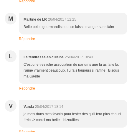
Répondre
M
Martine de LR
26/04/2017 12:25
Belle petite gourmandise qui se laisse manger sans faim...
Répondre
L
La tendresse en cuisine
25/04/2017 18:43
C'est une très jolie association de parfums que tu as faite là,
j'aime vraiment beaucoup. Tu fais toujours si raffiné ! Bisous
ma Gaëlle
Répondre
V
Vanda
25/04/2017 18:14
je mets dans mes favoris pour tester des qu'il fera plus chaud
!!!<br /> merci ma belle ...bizouilles