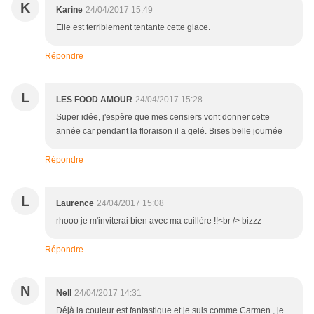
K
Karine
24/04/2017 15:49
Elle est terriblement tentante cette glace.
Répondre
L
LES FOOD AMOUR
24/04/2017 15:28
Super idée, j'espère que mes cerisiers vont donner cette
année car pendant la floraison il a gelé. Bises belle journée
Répondre
L
Laurence
24/04/2017 15:08
rhooo je m'inviterai bien avec ma cuillère !!<br /> bizzz
Répondre
N
Nell
24/04/2017 14:31
Déjà la couleur est fantastique et je suis comme Carmen , je