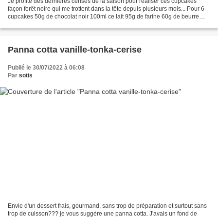
Je profite des dernières cerises de la saison pour réaliser ces cupcakes
façon forêt noire qui me trottent dans la tête depuis plusieurs mois... Pour 6
cupcakes 50g de chocolat noir 100ml ce lait 95g de farine 60g de beurre
80g de sucre 1 œuf 1/2 cuil...
Panna cotta vanille-tonka-cerise
Publié le 30/07/2022 à 06:08
Par
sotis
Envie d'un dessert frais, gourmand, sans trop de préparation et surtout sans
trop de cuisson??? je vous suggère une panna cotta. J'avais un fond de