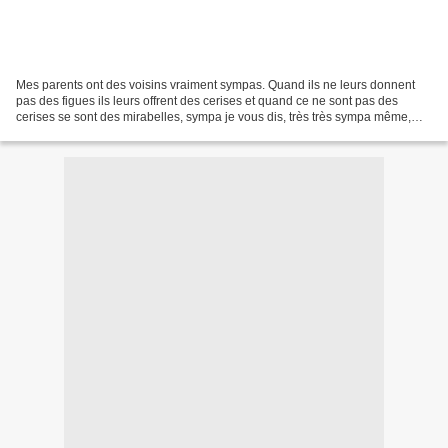
Mes parents ont des voisins vraiment sympas. Quand ils ne leurs donnent
pas des figues ils leurs offrent des cerises et quand ce ne sont pas des
cerises se sont des mirabelles, sympa je vous dis, très très sympa même,
surtout que j'en profite aussi. Cette...