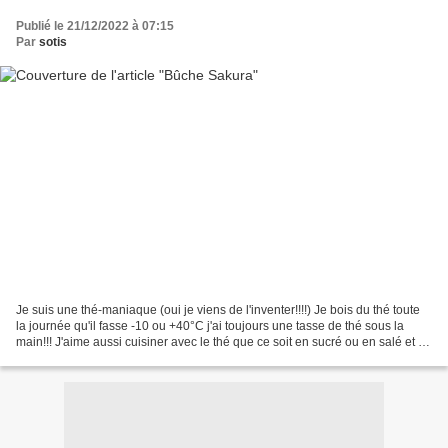
Publié le 21/12/2022 à 07:15
Par
sotis
Je suis une thé-maniaque (oui je viens de l'inventer!!!!) Je bois du thé toute
la journée qu'il fasse -10 ou +40°C j'ai toujours une tasse de thé sous la
main!!! J'aime aussi cuisiner avec le thé que ce soit en sucré ou en salé et il
y a un thé que j'aime...