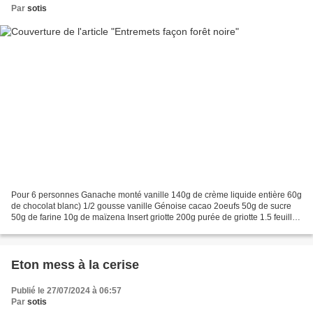
Par
sotis
Pour 6 personnes Ganache monté vanille 140g de crème liquide entière 60g
de chocolat blanc) 1/2 gousse vanille Génoise cacao 2oeufs 50g de sucre
50g de farine 10g de maïzena Insert griotte 200g purée de griotte 1.5 feuilles
de gélatine Mousse au chocolat...
Eton mess à la cerise
Publié le 27/07/2024 à 06:57
Par
sotis