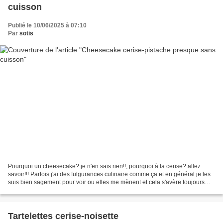
cuisson
Publié le 10/06/2025 à 07:10
Par
sotis
Pourquoi un cheesecake? je n'en sais rien!!, pourquoi à la cerise? allez
savoir!!! Parfois j'ai des fulgurances culinaire comme ça et en général je les
suis bien sagement pour voir ou elles me mènent et cela s'avère toujours
gourmand. Il faut dire qu'à...
Tartelettes cerise-noisette