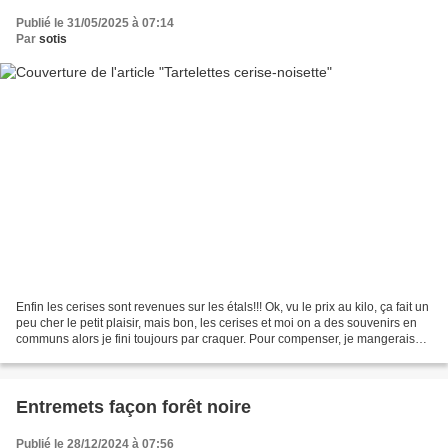
Publié le 31/05/2025 à 07:14
Par
sotis
Enfin les cerises sont revenues sur les étals!!! Ok, vu le prix au kilo, ça fait un
peu cher le petit plaisir, mais bon, les cerises et moi on a des souvenirs en
communs alors je fini toujours par craquer. Pour compenser, je mangerais
des pâtes à la fin...
Entremets façon forêt noire
Publié le 28/12/2024 à 07:56