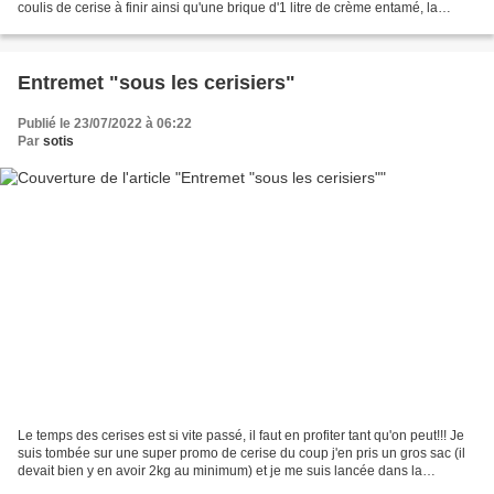
coulis de cerise à finir ainsi qu'une brique d'1 litre de crème entamé, la
panna cotta c'est imposée comme...
Entremet "sous les cerisiers"
Publié le 23/07/2022 à 06:22
Par
sotis
Le temps des cerises est si vite passé, il faut en profiter tant qu'on peut!!! Je
suis tombée sur une super promo de cerise du coup j'en pris un gros sac (il
devait bien y en avoir 2kg au minimum) et je me suis lancée dans la
confection d'une confiture,...