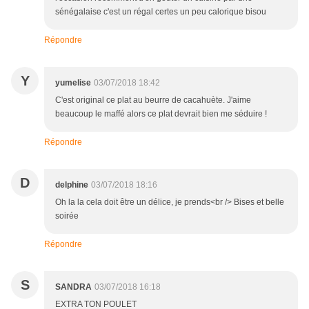
sénégalaise c'est un régal certes un peu calorique bisou
Répondre
Y
yumelise
03/07/2018 18:42
C'est original ce plat au beurre de cacahuète. J'aime
beaucoup le maffé alors ce plat devrait bien me séduire !
Répondre
D
delphine
03/07/2018 18:16
Oh la la cela doit être un délice, je prends<br /> Bises et belle
soirée
Répondre
S
SANDRA
03/07/2018 16:18
EXTRA TON POULET