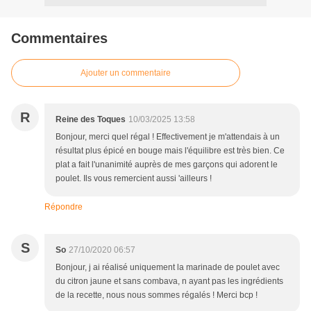
Commentaires
Ajouter un commentaire
R
Reine des Toques
10/03/2025 13:58
Bonjour, merci quel régal ! Effectivement je m'attendais à un
résultat plus épicé en bouge mais l'équilibre est très bien. Ce
plat a fait l'unanimité auprès de mes garçons qui adorent le
poulet. Ils vous remercient aussi 'ailleurs !
Répondre
S
So
27/10/2020 06:57
Bonjour, j ai réalisé uniquement la marinade de poulet avec
du citron jaune et sans combava, n ayant pas les ingrédients
de la recette, nous nous sommes régalés ! Merci bcp !