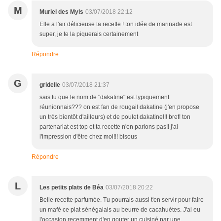
M
Muriel des Myls
03/07/2018 22:12
Elle a l'air délicieuse ta recette ! ton idée de marinade est
super, je te la piquerais certainement
Répondre
G
gridelle
03/07/2018 21:37
sais tu que le nom de "dakatine" est typiquement
réunionnais??? on est fan de rougail dakatine (j'en propose
un très bientôt d'ailleurs) et de poulet dakatine!!! bref! ton
partenariat est top et ta recette n'en parlons pas!! j'ai
l'impression d'être chez moi!!! bisous
Répondre
L
Les petits plats de Béa
03/07/2018 20:22
Belle recette parfumée. Tu pourrais aussi t'en servir pour faire
un mafé ce plat sénégalais au beurre de cacahuétes. J'ai eu
l'occasion recemment d'en gouter un cuisiné par une