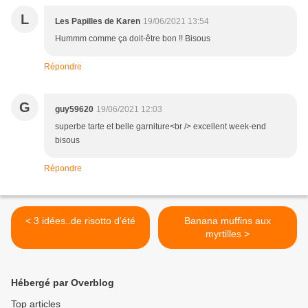
L
Les Papilles de Karen
19/06/2021 13:54
Hummm comme ça doit-être bon !! Bisous
Répondre
G
guy59620
19/06/2021 12:03
superbe tarte et belle garniture<br /> excellent week-end
bisous
Répondre
< 3 idées..de risotto d'été
Banana muffins aux
myrtilles >
Hébergé par Overblog
Top articles