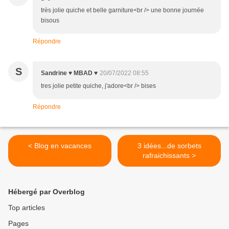
très jolie quiche et belle garniture<br /> une bonne journée
bisous
Répondre
S
Sandrine ♥ MBAD ♥
20/07/2022 08:55
tres jolie petite quiche, j'adore<br /> bises
Répondre
< Blog en vacances
3 idées...de sorbets
rafraichissants >
Hébergé par Overblog
Top articles
Pages