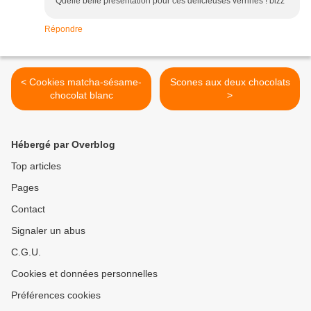
Quelle belle présentation pour ces délicieuses verrines ! bizz
Répondre
< Cookies matcha-sésame-
Scones aux deux chocolats
chocolat blanc
>
Hébergé par Overblog
Top articles
Pages
Contact
Signaler un abus
C.G.U.
Cookies et données personnelles
Préférences cookies