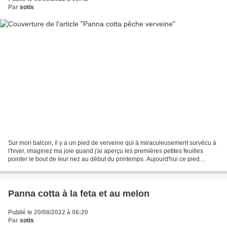
Par
sotis
Sur mon balcon, il y a un pied de verveine qui à miraculeusement survécu à
l'hiver, imaginez ma joie quand j'ai aperçu les premières petites feuilles
pointer le bout de leur nez au début du printemps. Aujourd'hui ce pied
courageux a bien grandit et je...
Panna cotta à la feta et au melon
Publié le 20/08/2022 à 06:20
Par
sotis