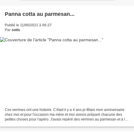
Panna cotta au parmesan...
Publié le 11/06/2021 à 06:27
Par
sotis
Ces verrines ont une histoire. C'était il y a 4 ans je fêtais mon anniversaire
chez moi et pour l'occasion ma mère et moi avions préparé chacune des
petites choses pour l'apéro. J'avais repéré des verrines au parmesan et à la
tomate sur Pinterest et c'est...