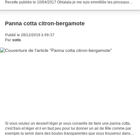
Recette publiée le 10/04/2017 Ohlalala je me suis emmêlée les pinceaux
dans les dates et j'ai bien failli...
Panna cotta citron-bergamote
Publié le 28/12/2019 à 09:37
Par
sotis
Si vous voulez un dessert léger je vous conseille de faire une panna cotta,
c'est frais et léger et il en faut peu pour lui donner un air de fête comme par
exemple la servir dans des boules transparentes que vous trouverez dans
les magasin de loisir créatifs,...