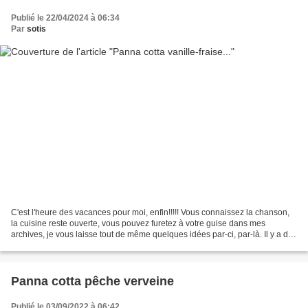
Publié le 22/04/2024 à 06:34
Par
sotis
C'est l'heure des vacances pour moi, enfin!!!!! Vous connaissez la chanson,
la cuisine reste ouverte, vous pouvez furetez à votre guise dans mes
archives, je vous laisse tout de même quelques idées par-ci, par-là. Il y a des
boissons fraiches et chaudes...
Panna cotta pêche verveine
Publié le 03/09/2022 à 06:42