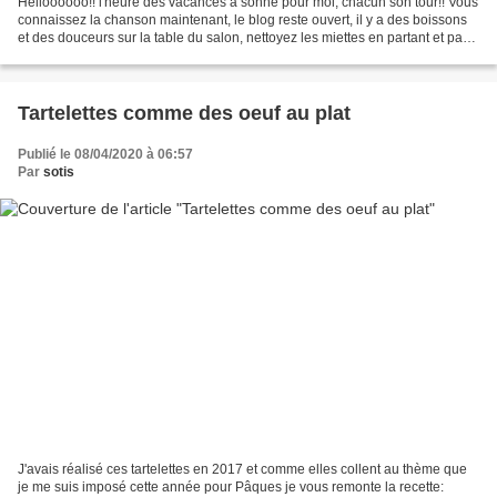
Helloooooo!! l'heure des vacances a sonné pour moi, chacun son tour!! Vous
connaissez la chanson maintenant, le blog reste ouvert, il y a des boissons
et des douceurs sur la table du salon, nettoyez les miettes en partant et pas
de chaussures sur le canapé!!!...
Tartelettes comme des oeuf au plat
Publié le 08/04/2020 à 06:57
Par
sotis
J'avais réalisé ces tartelettes en 2017 et comme elles collent au thème que
je me suis imposé cette année pour Pâques je vous remonte la recette: