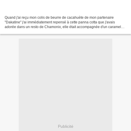
Quand j'ai reçu mon colis de beurre de cacahuète de mon partenaire
"Dakatine" j'ai immédiatement repensé à cette panna cotta que j'avais
adorée dans un resto de Chamonix, elle était accompagnée d'un caramel
avec des cacahuètes entières mais comme je n'en...
Publicité