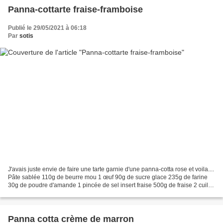
Panna-cottarte fraise-framboise
Publié le 29/05/2021 à 06:18
Par
sotis
J'avais juste envie de faire une tarte garnie d'une panna-cotta rose et voila....
Pâte sablée 110g de beurre mou 1 œuf 90g de sucre glace 235g de farine
30g de poudre d'amande 1 pincée de sel insert fraise 500g de fraise 2 cuil à
soupe de jus de citron...
Panna cotta crème de marron