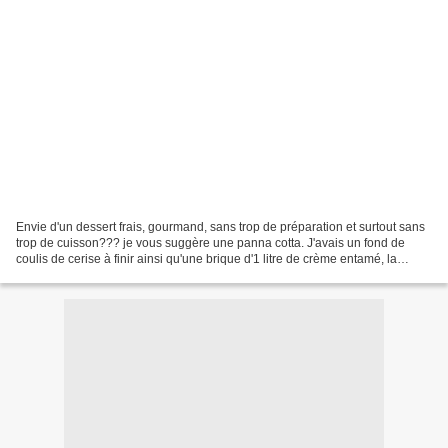
Envie d'un dessert frais, gourmand, sans trop de préparation et surtout sans
trop de cuisson??? je vous suggère une panna cotta. J'avais un fond de
coulis de cerise à finir ainsi qu'une brique d'1 litre de crème entamé, la
panna cotta c'est imposée comme...