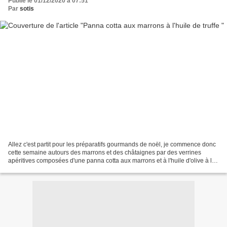
Publié le 01/12/2020 à 07:51
Par
sotis
Allez c'est partit pour les préparatifs gourmands de noël, je commence donc
cette semaine autours des marrons et des châtaignes par des verrines
apéritives composées d'une panna cotta aux marrons et à l'huile d'olive à la
truffe et d'un topping à base...