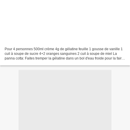
Pour 4 personnes 500ml crème 4g de gélatine feuille 1 gousse de vanille 1
cuil à soupe de sucre 4+2 oranges sanguines 2 cuil à soupe de miel La
panna cotta: Faites tremper la gélatine dans un bol d'eau froide pour la faire
ramollir. Fendez la gousse de...