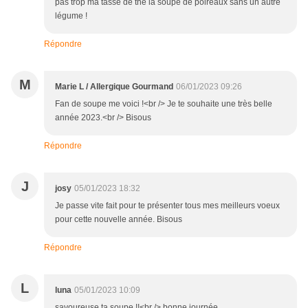
pas trop ma tasse de thé la soupe de poireaux sans un autre
légume !
Répondre
M
Marie L / Allergique Gourmand
06/01/2023 09:26
Fan de soupe me voici !<br /> Je te souhaite une très belle
année 2023.<br /> Bisous
Répondre
J
josy
05/01/2023 18:32
Je passe vite fait pour te présenter tous mes meilleurs voeux
pour cette nouvelle année. Bisous
Répondre
L
luna
05/01/2023 10:09
savoureuse ta soupe !!<br /> bonne journée