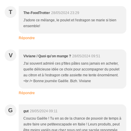
T
The-FoodTrotter
28/05/2024 23:29
J'adore ce mélange, le poulet et l'estragon se marie si bien
ensemble!
Répondre
V
Viviane / Quoi qu'on mange ?
28/05/2024 09:51
J'ai souvent admiré ces p'tites pâtes sans jamais en acheter,
quelle délicieuse idée ce choix pour accompagner du poulet
au citron et à l'estragon cette assiette me tente énormément.
<br /> Bonne journée Gaëlle. Bizh. Viviane
Répondre
G
gut
28/05/2024 09:11
Coucou Gaëlle ! Tu en as de la chance de pouvoir de temps à
autre faire une petiteescapade en Italie ! Leurs produits, peut
être moins variés que chez nous ont une sacrée renommée.