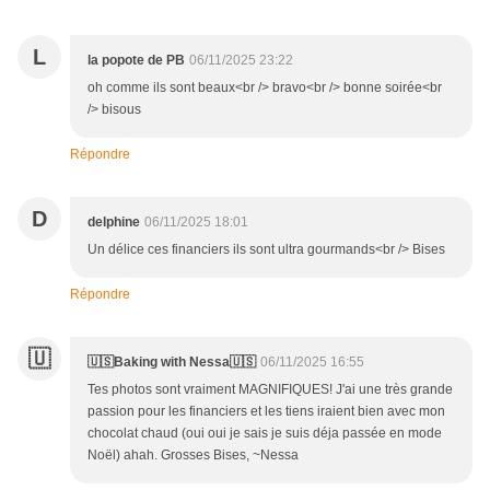
L
la popote de PB
06/11/2025 23:22
oh comme ils sont beaux<br /> bravo<br /> bonne soirée<br
/> bisous
Répondre
D
delphine
06/11/2025 18:01
Un délice ces financiers ils sont ultra gourmands<br /> Bises
Répondre
🇺
🇺🇸Baking with Nessa🇺🇸
06/11/2025 16:55
Tes photos sont vraiment MAGNIFIQUES! J'ai une très grande
passion pour les financiers et les tiens iraient bien avec mon
chocolat chaud (oui oui je sais je suis déja passée en mode
Noël) ahah. Grosses Bises, ~Nessa