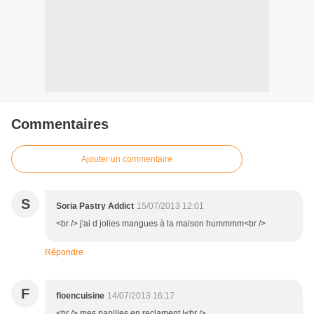
Commentaires
Ajouter un commentaire
S
Soria Pastry Addict
15/07/2013 12:01
<br /> j'ai d jolies mangues à la maison hummmm<br />
Répondre
F
floencuisine
14/07/2013 16:17
<br /> mes papilles en reclament !<br />