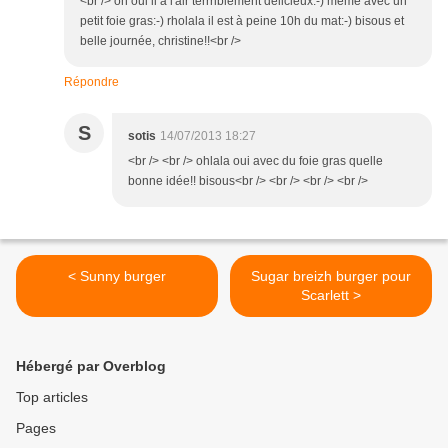
<br /> oh oui il a l'air terrriblement délicieux:-) même avec un
petit foie gras:-) rholala il est à peine 10h du mat:-) bisous et
belle journée, christine!!<br />
Répondre
S
sotis
14/07/2013 18:27
<br /> <br /> ohlala oui avec du foie gras quelle
bonne idée!! bisous<br /> <br /> <br /> <br />
< Sunny burger
Sugar breizh burger pour
Scarlett >
Hébergé par Overblog
Top articles
Pages