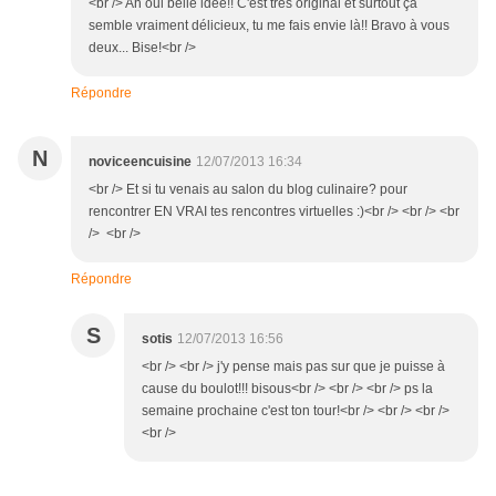
<br /> Ah oui belle idée!! C'est très original et surtout ça
semble vraiment délicieux, tu me fais envie là!! Bravo à vous
deux... Bise!<br />
Répondre
N
noviceencuisine
12/07/2013 16:34
<br /> Et si tu venais au salon du blog culinaire? pour
rencontrer EN VRAI tes rencontres virtuelles :)<br /> <br /> <br
/> <br />
Répondre
S
sotis
12/07/2013 16:56
<br /> <br /> j'y pense mais pas sur que je puisse à
cause du boulot!!! bisous<br /> <br /> <br /> ps la
semaine prochaine c'est ton tour!<br /> <br /> <br />
<br />