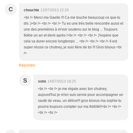
C
chouchie
12/07/2013 22:20
<br /> Merci ma Gaelle !!! Ca me touche beaucoup ce que tu
dis :)<br /> <br /> <br /> Tu es une très belle rencontre aussi et
une des premières à m'voir soutenu sur le blog ... Toujours
fidèle un an et demi après !<br /> <br /> <br /> J'espère que
cela va durer encore longtemps ... <br /> <br /> <br /> Il est
super réussi ce chutney, je suis fière de toi !!! Gros bisous <br
/>
Répondre
S
sotis
14/07/2013 18:25
<br /> <br /> je me régale avec ton chutney,
aujourd'hui je m'en suis servie pour accompagner un
sauté de veau, un délice!!! gros bisous ma sophie tu
pourra toujours compter sur ma fidélité!!<br /> <br />
<br /> <br />