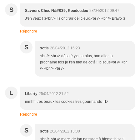
S
Saveurs Choc N&#039; Roudoudou
28/04/2012 09:47
J'en veux ! :)<br /> Ils ont l'air délicieux.<br /> <br /> Bravo ;)
Répondre
S
sotis
28/04/2012 16:23
<br /> <br /> désolé y'en a plus, bon aller la
prochaine fois je t'en met de coté!!! bisous<br /> <br
/> <br /> <br />
L
Liberty
25/04/2012 21:52
mmhh très beaux tes cookies très gourmands =D
Répondre
S
sotis
26/04/2012 13:30
<br /> <br /> merci de ton passage à bientot bises!!