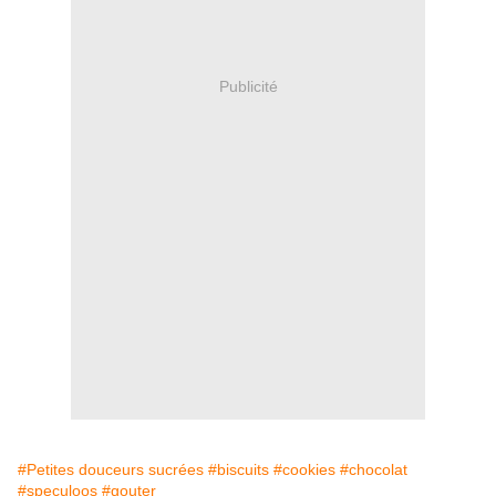
Publicité
#Petites douceurs sucrées
#biscuits
#cookies
#chocolat
#speculoos
#gouter