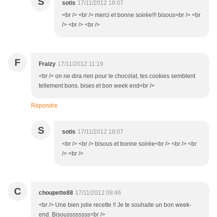
S
sotis
17/11/2012 18:07
<br /> <br /> merci et bonne soirée!!! bisous<br /> <br
/> <br /> <br />
F
Fraizy
17/11/2012 11:19
<br /> on ne dira rien pour le chocolat, tes cookies semblent
tellement bons. bises et bon week end<br />
Répondre
S
sotis
17/11/2012 18:07
<br /> <br /> bisous et bonne soirée<br /> <br /> <br
/> <br />
C
choupette88
17/11/2012 09:46
<br /> Une bien jolie recette !! Je te souhaite un bon week-
end. Bisoussssssss<br />