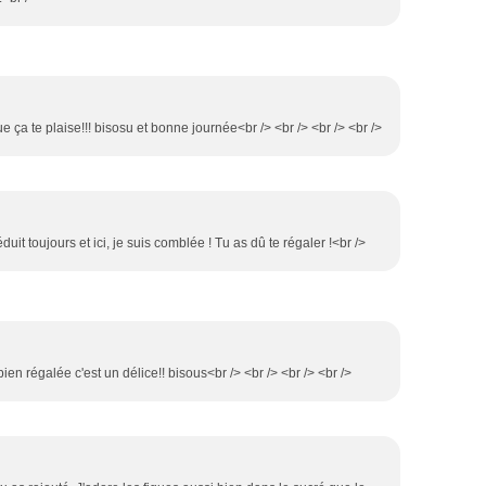
ue ça te plaise!!! bisosu et bonne journée<br /> <br /> <br /> <br />
uit toujours et ici, je suis comblée ! Tu as dû te régaler !<br />
bien régalée c'est un délice!! bisous<br /> <br /> <br /> <br />