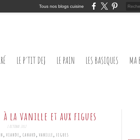
Tous nos blogs cuisine
CRÉ
LE P'TIT DEJ
LE PAIN
LES BASIQUES
MA 
 à la vanille et aux figues
1 OCTOBRE 2012
,
,
,
,
ON
VIANDE
CANARD
VANILLE
FIGUES