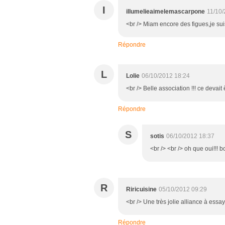
I
illumelieaimelemascarpone
11/10/
<br /> Miam encore des figues,je sui
Répondre
L
Lolie
06/10/2012 18:24
<br /> Belle association !!! ce devait 
Répondre
S
sotis
06/10/2012 18:37
<br /> <br /> oh que oui!!! b
R
Riricuisine
05/10/2012 09:29
<br /> Une très jolie alliance à essaye
Répondre