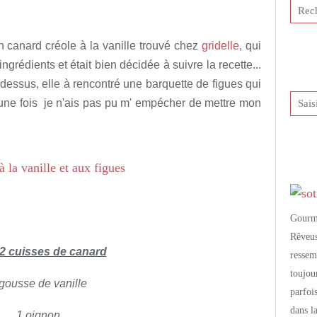
tis et publié depuis Overblog
un canard créole à la vanille trouvé chez
gridelle
, qui
 ingrédients et était bien décidée à suivre la recette...
 dessus, elle à rencontré une barquette de figues qui
 une fois je n'ais pas pu m' empécher de mettre mon
Gourm
Rêveu
2 cuisses de canard
resse
toujo
gousse de vanille
parfoi
dans l
1 oignon