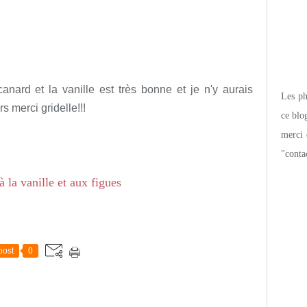
nard et la vanille est très bonne et je n'y aurais
Les pho
s merci gridelle!!!
ce blo
merci 
"conta
post
0