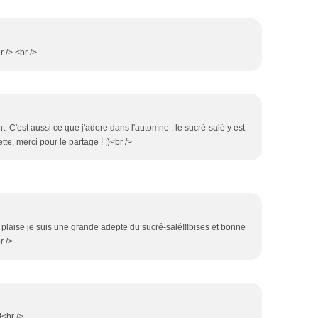
r /> <br />
nt. C'est aussi ce que j'adore dans l'automne : le sucré-salé y est
tte, merci pour le partage ! ;)<br />
te plaise je suis une grande adepte du sucré-salé!!!bises et bonne
r />
!<br />