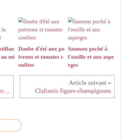
tillan
Daube d'été aux po
Saumon poché à
t au mi
ivrons et tomates c
l'oseille et aux aspe
onfites
rges
Raviolis-fleur au pesto de betterave
Clafoutis figues-champignons