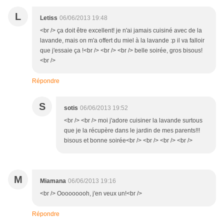
L
Letiss
06/06/2013 19:48
<br /> ça doit être excellent! je n'ai jamais cuisiné avec de la
lavande, mais on m'a offert du miel à la lavande :p il va falloir
que j'essaie ça !<br /> <br /> <br /> belle soirée, gros bisous!
<br />
Répondre
S
sotis
06/06/2013 19:52
<br /> <br /> moi j'adore cuisiner la lavande surtous
que je la récupère dans le jardin de mes parents!!!
bisous et bonne soirée<br /> <br /> <br /> <br />
M
Miamana
06/06/2013 19:16
<br /> Ooooooooh, j'en veux un!<br />
Répondre