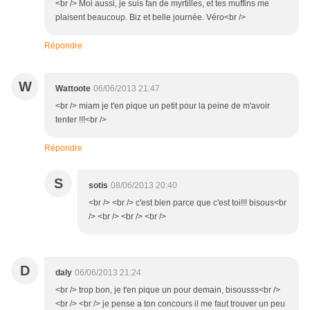
<br /> Moi aussi, je suis fan de myrtilles, et tes muffins me
plaisent beaucoup. Biz et belle journée. Véro<br />
Répondre
W
Wattoote
06/06/2013 21:47
<br /> miam je t'en pique un petit pour la peine de m'avoir
tenter !!!<br />
Répondre
S
sotis
08/06/2013 20:40
<br /> <br /> c'est bien parce que c'est toi!!! bisous<br
/> <br /> <br /> <br />
D
daly
06/06/2013 21:24
<br /> trop bon, je t'en pique un pour demain, bisousss<br />
<br /> <br /> je pense a ton concours il me faut trouver un peu