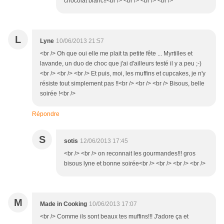
chocolat blanc!!<br /> <br /> <br /> <br />
L
Lyne
10/06/2013 21:57
<br /> Oh que oui elle me plait ta petite fête ... Myrtilles et
lavande, un duo de choc que j'ai d'ailleurs testé il y a peu ;-)
<br /> <br /> <br /> Et puis, moi, les muffins et cupcakes, je n'y
résiste tout simplement pas !!<br /> <br /> <br /> Bisous, belle
soirée !<br />
Répondre
S
sotis
12/06/2013 17:45
<br /> <br /> on reconnait les gourmandes!!! gros
bisous lyne et bonne soirée<br /> <br /> <br /> <br />
M
Made in Cooking
10/06/2013 17:07
<br /> Comme ils sont beaux tes muffins!!! J'adore ça et