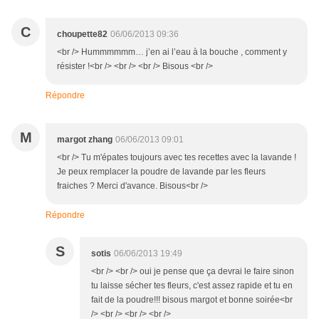
C
choupette82
06/06/2013 09:36
<br /> Hummmmmm… j’en ai l’eau à la bouche , comment y
résister !<br /> <br /> <br /> Bisous <br />
Répondre
M
margot zhang
06/06/2013 09:01
<br /> Tu m'épates toujours avec tes recettes avec la lavande !
Je peux remplacer la poudre de lavande par les fleurs
fraiches ? Merci d'avance. Bisous<br />
Répondre
S
sotis
06/06/2013 19:49
<br /> <br /> oui je pense que ça devrai le faire sinon
tu laisse sécher tes fleurs, c'est assez rapide et tu en
fait de la poudre!!! bisous margot et bonne soirée<br
/> <br /> <br /> <br />