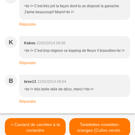
<br /> C'est très joli la façon dont tu as disposé la ganache.
J'aime beaucoup!! Miam!<br />
Répondre
K
Kakou
22/02/2014 09:08
<br /> C'est trop mignon ce topping de fleurs !! bisouilles<br />
Répondre
B
bree13
22/02/2014 09:04
<br /> très belle idée de déco, merci !<br />
Répondre
< Caviard de carottes à la
Tartelettes noisettes-
coriandre
oranges {Culino version