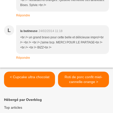
<br /> Noisettes et oranges...Qèuelle merveillle ces tartelettes.
Bises. Sylvie.<br />
Répondre
L
la butineuse
24/02/2014 11:18
<br /> un grand bravo pour cette belle et délicieuse impro!<br
/> <br /> <br /> j'aime bcp. MERCI POUR LE PARTAGE<br />
<br /> <br /> BIZZ<br />
Répondre
< Cupcake ultra chocolat
Roti de porc confit miel-
cannelle-orange >
Hébergé par Overblog
Top articles