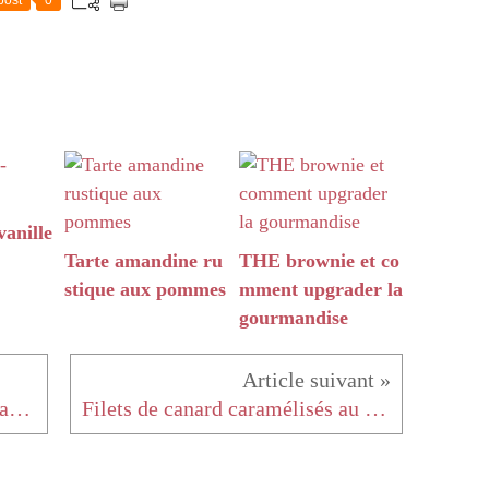
post
0
anille
Tarte amandine ru
THE brownie et co
stique aux pommes
mment upgrader la
gourmandise
Gratin aubergine-fenouil à la savoyarde
Filets de canard caramélisés au vinaigre de mangue et à l'ananas