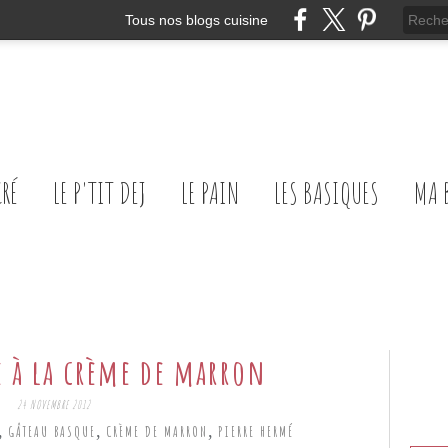
Tous nos blogs cuisine
CRÉ
LE P'TIT DEJ
LE PAIN
LES BASIQUES
MA 
e à la crème de marron
24 NOVEMBRE 2012
,
,
,
GÂTEAU BASQUE
CRÈME DE MARRON
PIERRE HERMÉ