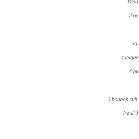
125g
2 oe
3g 
quelque 
4 pi
3 bonnes cuil
3 cuil