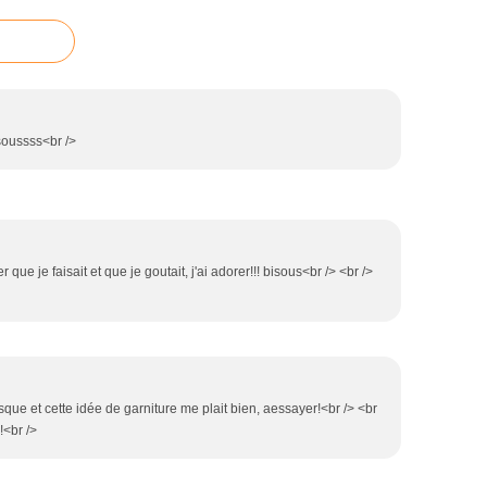
soussss<br />
er que je faisait et que je goutait, j'ai adorer!!! bisous<br /> <br />
que et cette idée de garniture me plait bien, aessayer!<br /> <br
!<br />