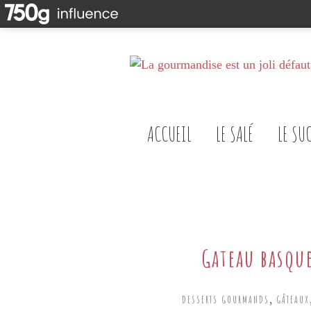
ACCUEIL
LE SALÉ
LE SU
Gateau basqu
,
DESSERTS GOURMANDS
GÂTEAUX