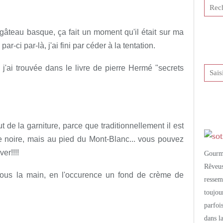
tis et publié depuis Overblog
gâteau basque, ça fait un moment qu'il était sur ma
 par-ci par-là, j'ai fini par céder à la tentation.
j'ai trouvée dans le livre de pierre Hermé "secrets
 de la garniture, parce que traditionnellement il est
se noire, mais au pied du Mont-Blanc... vous pouvez
er!!!!
Gourm
Rêveu
 sous la main, en l'occurence un fond de crème de
resse
toujo
parfoi
dans l