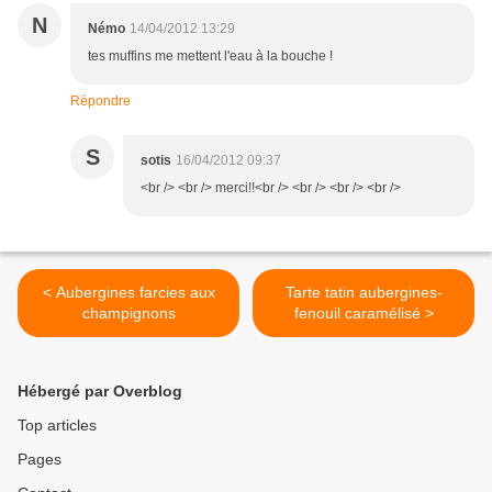
N
Némo
14/04/2012 13:29
tes muffins me mettent l'eau à la bouche !
Répondre
S
sotis
16/04/2012 09:37
<br /> <br /> merci!!<br /> <br /> <br /> <br />
< Aubergines farcies aux
Tarte tatin aubergines-
champignons
fenouil caramélisé >
Hébergé par Overblog
Top articles
Pages