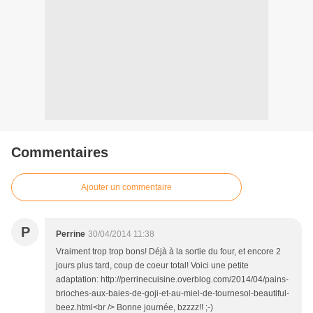
Commentaires
Ajouter un commentaire
P
Perrine
30/04/2014 11:38
Vraiment trop trop bons! Déjà à la sortie du four, et encore 2
jours plus tard, coup de coeur total! Voici une petite
adaptation: http://perrinecuisine.overblog.com/2014/04/pains-
brioches-aux-baies-de-goji-et-au-miel-de-tournesol-beautiful-
beez.html<br /> Bonne journée, bzzzz!! ;-)