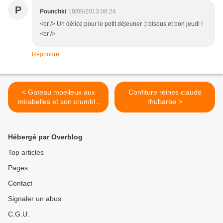
P
Pounchki
19/09/2013 08:24
<br /> Un délice pour le petit déjeuner :) bisous et bon jeudi !
<br />
Répondre
< Gateau moelleux aux
Confiture reines claude
mirabelles et son crumble
rhubarbe >
de noisette
Hébergé par Overblog
Top articles
Pages
Contact
Signaler un abus
C.G.U.