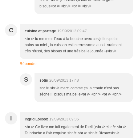
<br /> <br /> je t'envoi ça tout de suite!!!! gros
bisous<br /> <br /> <br /> <br />
C
cuisine et partage
19/09/2013 09:47
<br /> tu me mets l'eau à la bouche avec ces jolies petits
pains au miel , la cuisson est interressante aussi, vraiment
très réussi, des bisous et une très belle journée:-)<br />
Répondre
S
sotis
20/09/2013 17:48
<br /> <br /> merci comme ça la croute n'est pas
sèche!!!! bisous ma belle<br /> <br /> <br /> <br />
I
Ingrid Lolibox
19/09/2013 09:36
<br /> Ce livre me fait egalement de l'oeil ;)<br /> <br /> <br />
Ta brioche a l'air exquise.<br /> <br /> <br /> Bizoux<br />